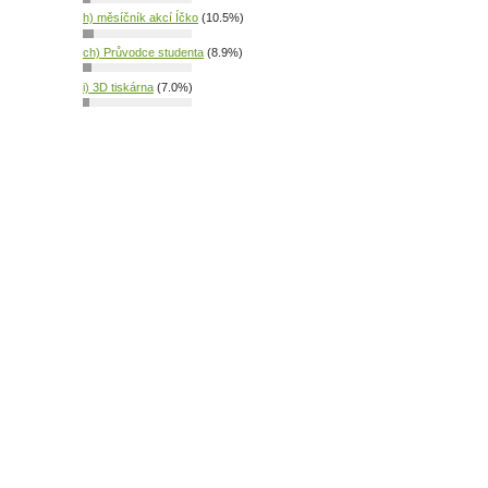
h) měsíčník akcí Íčko
(10.5%)
ch) Průvodce studenta
(8.9%)
i) 3D tiskárna
(7.0%)