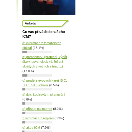
Anketa
Co vás přívádí do našeho
ICM?
a) informace z tematických
oblastí
(15.1%)
b) poradenství (profesní, výběr
školy, psychologické, řešení
složitých životních situací...)
(17.0%)
c) prodej slevových karet ISIC,
ITIC, ISIC Scholar
(8.5%)
d) tisk, kopírování, skenování
(8.6%)
e) přístup na internet
(8.2%)
f) informace z regionu
(8.3%)
g) akce ICM
(7.9%)