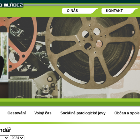
O NÁS
KONTAKT
Cestování
Volný čas
Sociálně patologické jevy
Občan a spole
ndář