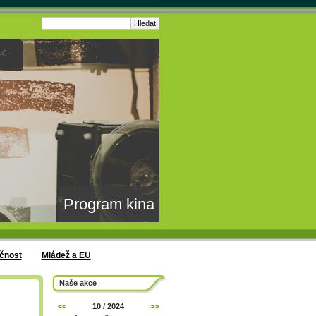
Program kina
čnost
Mládež a EU
Naše akce
<<
10 / 2024
>>