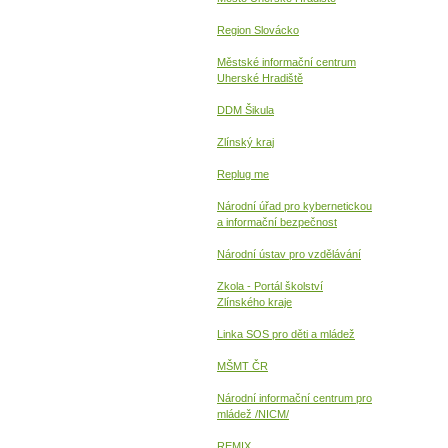
Region Slovácko
Městské informační centrum
Uherské Hradiště
DDM Šikula
Zlínský kraj
Replug me
Národní úřad pro kybernetickou
a informační
bezpečnost
Národní ústav pro vzdělávání
Zkola - Portál školství
Zlínského kraje
Linka SOS pro děti a mládež
MŠMT ČR
Národní informační centrum pro
mládež /NICM/
REMIX