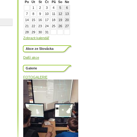
Po
Út
St
Čt
Pá
So
Ne
1
2
3
4
5
6
7
8
9
10
11
12
13
14
15
16
17
18
19
20
21
22
23
24
25
26
27
28
29
30
31
Zobrazit kalendář
Akce ze Slovácka
Další akce
Galerie
FOTOGALERIE