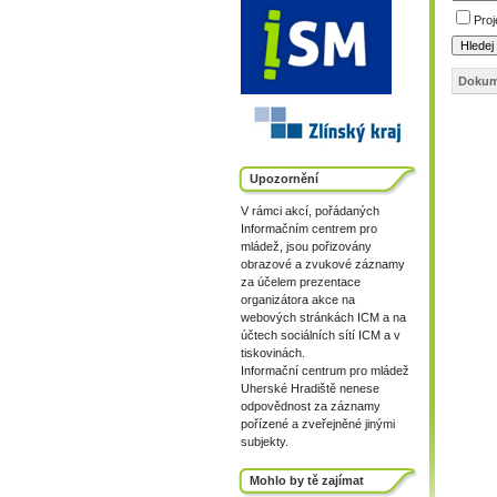
Proj
Dokum
Upozornění
V rámci akcí, pořádaných
Informačním centrem pro
mládež, jsou pořizovány
obrazové a zvukové záznamy
za účelem prezentace
organizátora akce na
webových stránkách ICM a na
účtech sociálních sítí ICM a v
tiskovinách.
Informační centrum pro mládež
Uherské Hradiště nenese
odpovědnost za záznamy
pořízené a zveřejněné jinými
subjekty.
Mohlo by tě zajímat