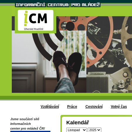
Vzdělávání
Práce
Cestování
Volný čas
Jsme součástí sítě
Kalendář
Informačních
center pro mládež ČR!