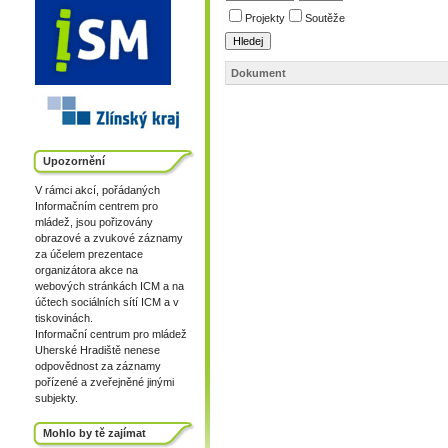
Projekty
Soutěže
Dokument
Upozornění
V rámci akcí, pořádaných
Informačním centrem pro
mládež, jsou pořizovány
obrazové a zvukové záznamy
za účelem prezentace
organizátora akce na
webových stránkách ICM a na
účtech sociálních sítí ICM a v
tiskovinách.
Informační centrum pro mládež
Uherské Hradiště nenese
odpovědnost za záznamy
pořízené a zveřejněné jinými
subjekty.
Mohlo by tě zajímat