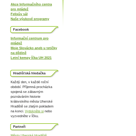
Akce Informačního centra
pro mládež
Felixův sál
Naše výukové programy
Facebook
Informační centrum pro
mládež
Moje Slovácko aneb u tetičky
na dědině
Letní kempy Íčka UH 2021
Hradišťská hledačka
Každý den, v každé roční
období. Příjemná procházka
spojená se zábavným
poznáváním historie
královského města Uherské
Hradiště se zlatým pokladem
na konci.
Vytiskněte si
nebo
vyzvedněte v Íčku.
Partneři
Město Uherské Hradiště