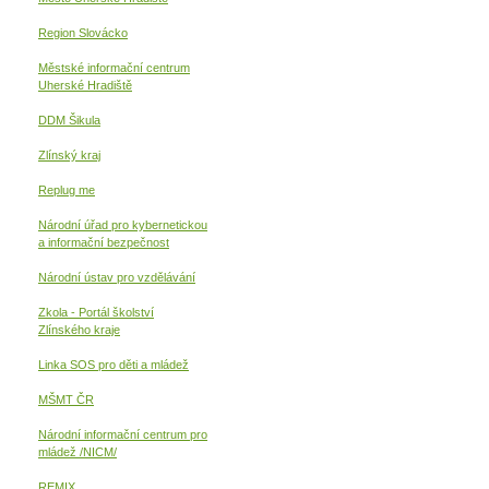
Region Slovácko
Městské informační centrum
Uherské Hradiště
DDM Šikula
Zlínský kraj
Replug me
Národní úřad pro kybernetickou
a informační
bezpečnost
Národní ústav pro vzdělávání
Zkola - Portál školství
Zlínského kraje
Linka SOS pro děti a mládež
MŠMT ČR
Národní informační centrum pro
mládež /NICM/
REMIX