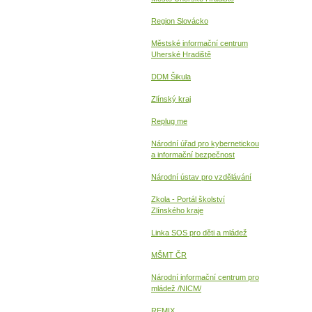
Region Slovácko
Městské informační centrum
Uherské Hradiště
DDM Šikula
Zlínský kraj
Replug me
Národní úřad pro kybernetickou
a informační
bezpečnost
Národní ústav pro vzdělávání
Zkola - Portál školství
Zlínského kraje
Linka SOS pro děti a mládež
MŠMT ČR
Národní informační centrum pro
mládež /NICM/
REMIX