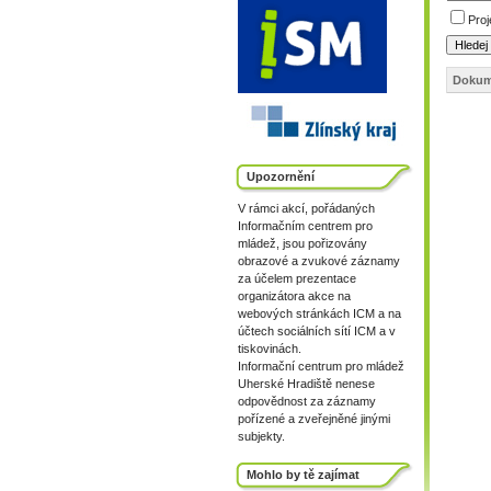
Proj
Dokum
Upozornění
V rámci akcí, pořádaných
Informačním centrem pro
mládež, jsou pořizovány
obrazové a zvukové záznamy
za účelem prezentace
organizátora akce na
webových stránkách ICM a na
účtech sociálních sítí ICM a v
tiskovinách.
Informační centrum pro mládež
Uherské Hradiště nenese
odpovědnost za záznamy
pořízené a zveřejněné jinými
subjekty.
Mohlo by tě zajímat