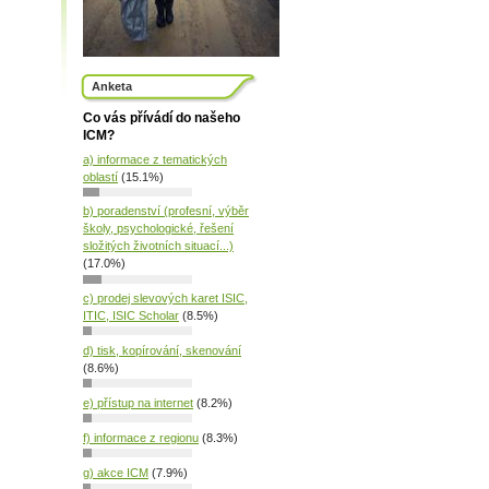
Anketa
Co vás přívádí do našeho
ICM?
a) informace z tematických
oblastí
(15.1%)
b) poradenství (profesní, výběr
školy, psychologické, řešení
složitých životních situací...)
(17.0%)
c) prodej slevových karet ISIC,
ITIC, ISIC Scholar
(8.5%)
d) tisk, kopírování, skenování
(8.6%)
e) přístup na internet
(8.2%)
f) informace z regionu
(8.3%)
g) akce ICM
(7.9%)