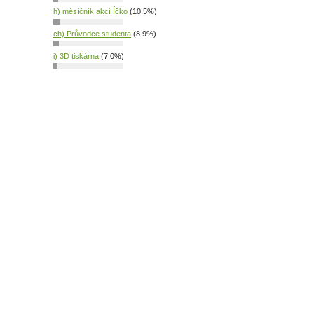
h) měsíčník akcí Íčko
(10.5%)
ch) Průvodce studenta
(8.9%)
i) 3D tiskárna
(7.0%)