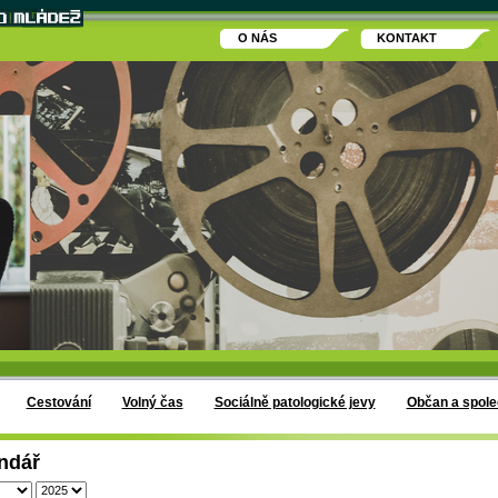
O NÁS
KONTAKT
Cestování
Volný čas
Sociálně patologické jevy
Občan a spole
ndář