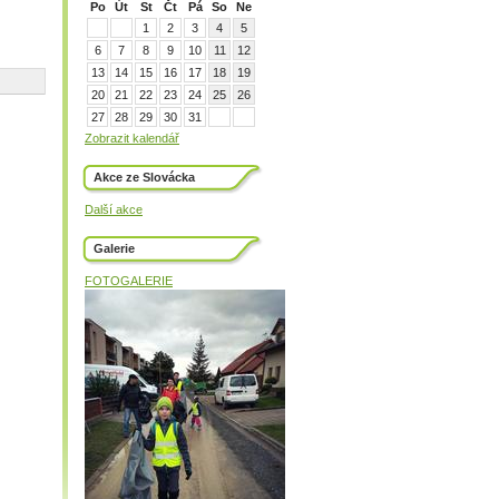
Po
Út
St
Čt
Pá
So
Ne
1
2
3
4
5
6
7
8
9
10
11
12
13
14
15
16
17
18
19
20
21
22
23
24
25
26
27
28
29
30
31
Zobrazit kalendář
Akce ze Slovácka
Další akce
Galerie
FOTOGALERIE