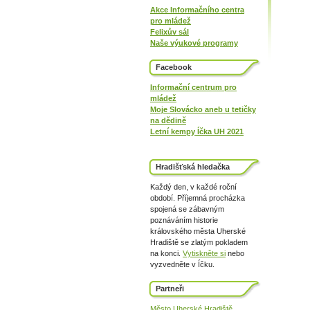
Akce Informačního centra
pro mládež
Felixův sál
Naše výukové programy
Facebook
Informační centrum pro
mládež
Moje Slovácko aneb u tetičky
na dědině
Letní kempy Íčka UH 2021
Hradišťská hledačka
Každý den, v každé roční
období. Příjemná procházka
spojená se zábavným
poznáváním historie
královského města Uherské
Hradiště se zlatým pokladem
na konci.
Vytiskněte si
nebo
vyzvedněte v Íčku.
Partneři
Město Uherské Hradiště