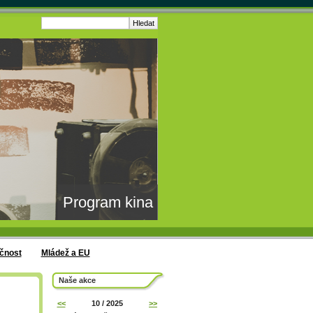
Program kina
čnost
Mládež a EU
Naše akce
<<
10 / 2025
>>