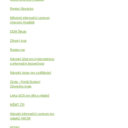
Region Slovácko
Městské informační centrum
Uherské Hradiště
DDM Šikula
Zlínský kraj
Replug me
Národní úřad pro kybernetickou
a informační
bezpečnost
Národní ústav pro vzdělávání
Zkola - Portál školství
Zlínského kraje
Linka SOS pro děti a mládež
MŠMT ČR
Národní informační centrum pro
mládež /NICM/
REMIX