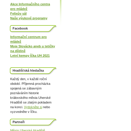
Akce Informačního centra
pro mládež
Felixův sál
Naše výukové programy
Facebook
Informační centrum pro
mládež
Moje Slovácko aneb u tetičky
na dědině
Letní kempy Íčka UH 2021
Hradišťská hledačka
Každý den, v každé roční
období. Příjemná procházka
spojená se zábavným
poznáváním historie
královského města Uherské
Hradiště se zlatým pokladem
na konci.
Vytiskněte si
nebo
vyzvedněte v Íčku.
Partneři
Město Uherské Hradiště