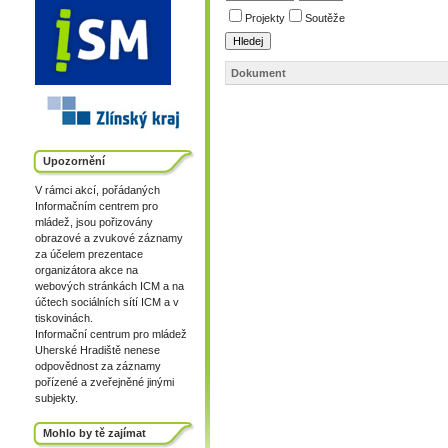
Projekty
Soutěže
Dokument
Upozornění
V rámci akcí, pořádaných
Informačním centrem pro
mládež, jsou pořizovány
obrazové a zvukové záznamy
za účelem prezentace
organizátora akce na
webových stránkách ICM a na
účtech sociálních sítí ICM a v
tiskovinách.
Informační centrum pro mládež
Uherské Hradiště nenese
odpovědnost za záznamy
pořízené a zveřejněné jinými
subjekty.
Mohlo by tě zajímat