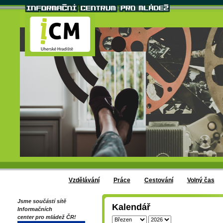
Vzdělávání
Práce
Cestování
Volný čas
Jsme součástí sítě
Kalendář
Informačních
center pro mládež ČR!