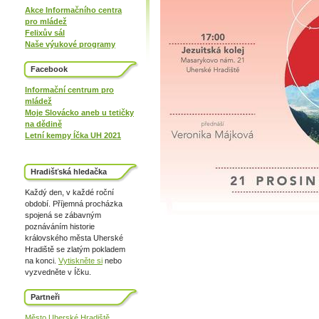
Akce Informačního centra
pro mládež
Felixův sál
Naše výukové programy
Facebook
Informační centrum pro
mládež
Moje Slovácko aneb u tetičky
na dědině
Letní kempy Íčka UH 2021
Hradišťská hledačka
Každý den, v každé roční
období. Příjemná procházka
spojená se zábavným
poznáváním historie
královského města Uherské
Hradiště se zlatým pokladem
na konci.
Vytiskněte si
nebo
vyzvedněte v Íčku.
Partneři
Město Uherské Hradiště