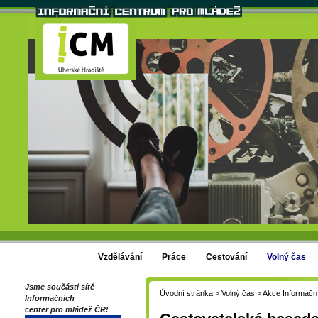
Vzdělávání
Práce
Cestování
Volný čas
Jsme součástí sítě
Úvodní stránka
>
Volný čas
>
Akce Informačn
Informačních
center pro mládež ČR!