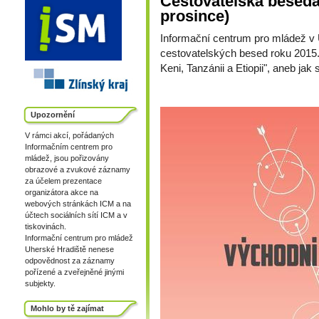
Cestovatelská beseda 
prosince)
Informační centrum pro mládež v 
cestovatelských besed roku 2015. 
Keni, Tanzánii a Etiopii", aneb jak 
Upozornění
V rámci akcí, pořádaných
Informačním centrem pro
mládež, jsou pořizovány
obrazové a zvukové záznamy
za účelem prezentace
organizátora akce na
webových stránkách ICM a na
účtech sociálních sítí ICM a v
tiskovinách.
Informační centrum pro mládež
Uherské Hradiště nenese
odpovědnost za záznamy
pořízené a zveřejněné jinými
subjekty.
Mohlo by tě zajímat