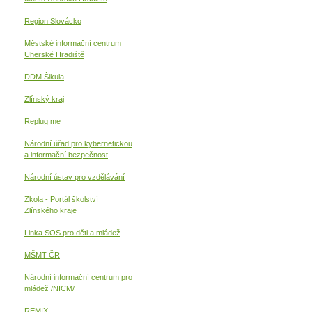
Region Slovácko
Městské informační centrum
Uherské Hradiště
DDM Šikula
Zlínský kraj
Replug me
Národní úřad pro kybernetickou
a informační
bezpečnost
Národní ústav pro vzdělávání
Zkola - Portál školství
Zlínského kraje
Linka SOS pro děti a mládež
MŠMT ČR
Národní informační centrum pro
mládež /NICM/
REMIX