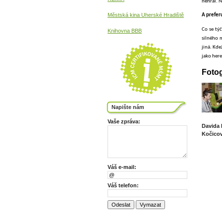
nehrál. N
Městská kina
Uherské Hradiště
A prefer
Co se týč
Knihovna BBB
silného m
jiná. Kde
jako here
Fotog
Napište nám
Vaše zpráva:
Davida 
Kočicov
Váš e-mail:
Váš telefon: