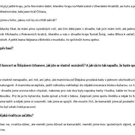
ně já jí ještě hraju, je to Normální debil, kterého hraju na Malé scéně v Uherském Hradišti, asi toto a j
 Westminster, kde jsem hrál Číňana.
 jsme u toho, jakou roli by sis chtěl zahrát?
vždycky říkal, že mám plno vysněných rolí, ale čím déle jsem v divadle, tak jich mám míň, ale jedno
hrát Mickeyho z Pokrevních bratrů, kterého u nás v divadle hraje Tomáš Šulaj, nebo Blbce k večeři
 idioti. A ještě Jeana Valjeana z Bídníků z muzikálu, to spíš kvůli tomu zpěvu.
zpěv baví?
t koncert se Štěpánem Urbanem, jak jste se vlastně seznámili? A jak vás to tak napadlo, že byste sp
to vlastně nenapadlo, ani mě, ani jeho, ale maminka od Štěpána prodává tady v jednom obchodě a 
maturgyně. A maminka se zeptala, jestli náhodou nehledají do nějaké inscenace kluka s kytarou, co t
v divadle jsme zrovna něco chystali, nakonec pro nás dva byly napsány texty i hudba, takže mi ho p
koušku. Prý že je to kytarista, bude zpívat a hrát s tebou. Zazpívali jsme spolu Anděla a nějak to 
sme ladili a nějak jsme si rozuměli, tak jsme se spojili. Ale musím říct, že kamarádi jsme až poslední
o byl vztah čistě pracovní.
ějaká rivalita ze začátku?
ůbec ne, rivalita vůbec, ale neměli jsme důvod se kamarádit, neměli jsme moc společných zájmů, ale
 ne.