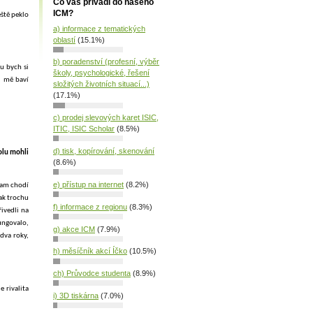
Co vás přívádí do našeho
ICM?
eště peklo
a) informace z tematických
oblastí
(15.1%)
b) poradenství (profesní, výběr
u bych si
školy, psychologické, řešení
, mě baví
složitých životních situací...)
(17.1%)
c) prodej slevových karet ISIC,
ITIC, ISIC Scholar
(8.5%)
d) tisk, kopírování, skenování
olu mohli
(8.6%)
e) přístup na internet
(8.2%)
tam chodí
ak trochu
f) informace z regionu
(8.3%)
řivedli na
fungovalo,
g) akce ICM
(7.9%)
 dva roky,
h) měsíčník akcí Íčko
(10.5%)
ch) Průvodce studenta
(8.9%)
 rivalita
i) 3D tiskárna
(7.0%)