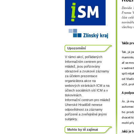
Davida 
Franta V
část cel
novinářs
všechny 
Takže prv
Upozornění
Tak, já j
V rámci akcí, pořádaných
maminku d
Informačním centrem pro
ať se mn
mládež, jsou pořizovány
v sedmé t
obrazové a zvukové záznamy
spíš něj
za účelem prezentace
od Vladi
organizátora akce na
učit, pro
webových stránkách ICM a na
účtech sociálních sítí ICM a v
A podpor
tiskovinách.
Informační centrum pro mládež
Jo, já m
Uherské Hradiště nenese
automecha
odpovědnost za záznamy
ho prodá
pořízené a zveřejněné jinými
dvacet ki
subjekty.
mohl přip
Mohlo by tě zajímat
Jaká je t