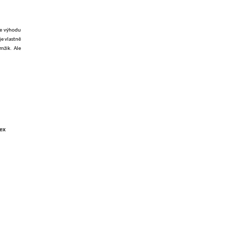
ase výhodu
je vlastně
amžik. Ale
lex