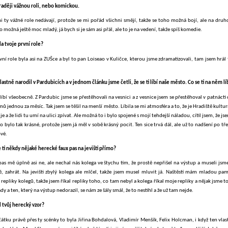
 raději vážnou roli, nebo komickou.
i ty vážné role nedávají, protože se mi pořád všichni smějí, takže se toho možná bojí, ale na druh
o možná ještě moc mladý, já bych si je sám asi přál, ale to je na vedení, takže spíš komedie.
la tvoje první role?
ní role byla asi na ZUŠce a byl to pan Loiseao v Kuličce, kterou jsme zdramatizovali, tam jsem hrá
vlastně narodil v Pardubicích a v jednom článku jsme četli, že se ti líbí naše město. Co se ti na něm lí
líbí všeobecně. Z Pardubic jsme se přestěhovali na vesnici a z vesnice jsem se přestěhoval v patnácti
mů jednou za měsíc. Tak jsem se těšil na menší město. Líbila se mi atmosféra a to, že je Hradiště kultu
žije a že lidi tu umí na ulici zpívat. Ale možná to i bylo spojené s mojí tehdejší náladou, cítil jsem, že js
 bylo tak krásné, protože jsem já měl v sobě krásný pocit. Ten sice trvá dál, ale už to nadšení po tř
ové.
e ti někdy nějaké herecké faux pas na jevišti přímo?
as mě úplně asi ne, ale nechal nás kolega ve štychu tím, že prostě nepřišel na výstup a museli jsm
ě, zahrát. Na jevišti zbylý kolega ale mlčel, takže jsem musel mluvit já. Naštěstí mám mladou pamě
repliky kolegů, takže jsem říkal repliky toho, co tam nebyl a kolega říkal moje repliky a nějak jsme to
 a ten, který na výstup nedorazil, se nám ze šály smál, že to nestihl a že už tam nejde.
l tvůj herecký vzor?
čátku právě přes ty scénky to byla Jiřina Bohdalová, Vladimír Menšík, Felix Holcman, i když ten vla