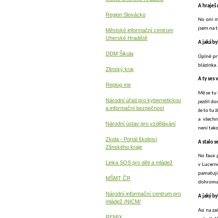
A hraješ
Region Slovácko
No oni m
jsem na t
Městské informační centrum
Uherské Hradiště
A jaká by
DDM Šikula
Úplně prv
blázínka.
Zlínský kraj
A ty ses 
Replug me
Mě se tu 
Národní úřad pro kybernetickou
jezdil do
a informační
bezpečnost
že to tu 
a všechno
Národní ústav pro vzdělávání
není tak
Zkola - Portál školství
A stalo s
Zlínského kraje
No faux p
Linka SOS pro děti a mládež
v Lucern
pamatuji 
MŠMT ČR
dohromady
Národní informační centrum pro
A jaký by
mládež /NICM/
Asi na za
REMIX