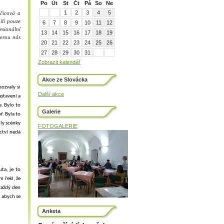
Po
Út
St
Čt
Pá
So
Ne
1
2
3
4
5
očicová a
ili pouze
6
7
8
9
10
11
12
esionální
13
14
15
16
17
18
19
terou nás
20
21
22
23
24
25
26
27
28
29
30
31
Zobrazit kalendář
Akce ze Slovácka
pozvaly si
Další akce
astavení a
. Bylo to
Galerie
ř. Byla to
ly scénky
FOTOGALERIE
ctví nedá
ta, je to
m řekl, že
každý den
, abych se
Anketa