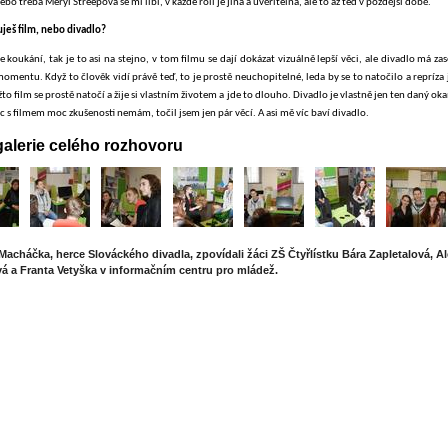
ebo třeba Meryl Streepová se mi líbí, v každé roli je jiná a uvěřitelná, ale to až teď v pozdější době.
uješ film, nebo divadlo?
e koukání, tak je to asi na stejno, v tom filmu se dají dokázat vizuálně lepší věci, ale divadlo má z
omentu. Když to člověk vidí právě teď, to je prostě neuchopitelné, leda by se to natočilo a repríza 
žto film se prostě natočí a žije si vlastním životem a jde to dlouho. Divadlo je vlastně jen ten daný ok
c s filmem moc zkušenosti nemám, točil jsem jen pár věcí. A asi mě víc baví divadlo.
alerie celého rozhovoru
Macháčka, herce Slováckého divadla, zpovídali žáci ZŠ Čtyřlístku Bára Zapletalová, A
á a Franta Vetyška v informačním centru pro mládež.