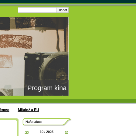
Program kina
čnost
Mládež a EU
Naše akce
<<
10 / 2025
>>