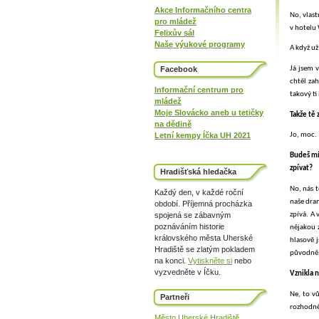
Akce Informačního centra
No, vlast
pro mládež
v hotelu
Felixův sál
Naše výukové programy
A když už
Facebook
Já jsem 
chtěl za
Informační centrum pro
takový ti
mládež
Moje Slovácko aneb u tetičky
Takže tě 
na dědině
Letní kempy Íčka UH 2021
Jo, moc.
Budeš mí
zpívat?
Hradišťská hledačka
No, nás 
Každý den, v každé roční
naše dra
období. Příjemná procházka
spojená se zábavným
zpívá. A 
poznáváním historie
nějakou z
královského města Uherské
hlasově j
Hradiště se zlatým pokladem
původně t
na konci.
Vytiskněte si
nebo
vyzvedněte v Íčku.
Vznikla n
Ne, to v
Partneři
rozhodně
Město Uherské Hradiště