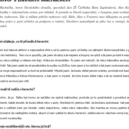
Macháčka, herce Slováckého divadla, zpovídali žáci
ZŠ Čtyřlístku Bára Zapletalová, Alex K
etyška v informačním centru pro mládež. A protože se David rozpovídal, v časopise jsme uveřejn
ého rozhovoru. Zde si můžete přečíst rozhovor celý. Báře, Alex a Frantovi moc děkujeme za prof
kou práci a paní učitelce za podporu a vedení; Davidovi samozřejmě za jeho čas a energii, k
nabil.
ní otázka je, co tě přivedlo k herectví.
sem byl takové aktivní a neposedné dítě a už to jednou paní učitelky na základní škole nevydržely a 
o ředitelny. Tam na ni spustily, jak jsem strašný a že nejsem schopný se vybít a že jsem prostě k nez
ou něco udělají a někam mě dají, třeba do dramaťáku. To jsem ani netušil, že něco takového existuje
řídě. Tak jsem zašel do dramatického kroužku na ZUŠce, tam jsem si to oblíbil a šel jsem na konzervato
aká moje neposednost a chuť se předvádět. Myslel jsem, že budu dělat jenom scénky, protože mě bavi
míra Menšíka a Felixe Holzmanna, a tak jsem si myslel, že toto budu dělat taky a že se vlastně here
tože to se musí jen cítit.
ovali tě rodiče v herectví?
yslím, že jo. Taťka byl tomu ze začátku ne úplně nakloněný, protože je to podnikatel a prodává au
nik, takže doufal, že budu dělat něco s auty. Ale když mi jednou řekl, že dostanu autobazar, tak jse
m a udělám tam psí útulek, nebo slepičárnu, nebo něco takového. Ale mamka se mnou jezdila 
lometrů do vedlejšího města, abych si tam udělal tu školu herectví, obětovala mi všechen volný čas
ravit na zkoušky.
voje neoblíbenější role, kterou jsi hrál?