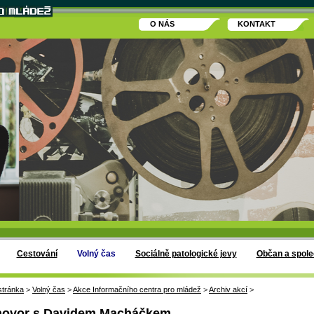
O NÁS
KONTAKT
Cestování
Volný čas
Sociálně patologické jevy
Občan a spole
stránka
>
Volný čas
>
Akce Informačního centra pro mládež
>
Archiv akcí
>
ovor s Davidem Macháčkem