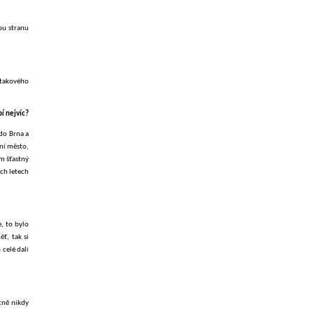
ou stranu
l takového
bí nejvíc?
 do Brna a
rní město,
em šťastný
ech letech
e, to bylo
ť, tak si
 celé dali
stně nikdy