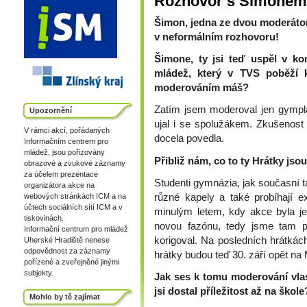
Rozhovor s Šimonem
Šimon, jedna ze dvou moderátor
v neformálním rozhovoru!
Šimone, ty jsi teď uspěl v k
mládež, který v TVS poběží 
moderováním máš?
Zatím jsem moderoval jen gympl
Upozornění
ujal i se spolužákem. Zkušenost 
V rámci akcí, pořádaných
docela povedla.
Informačním centrem pro
mládež, jsou pořizovány
Přibliž nám, co to ty Hrátky jso
obrazové a zvukové záznamy
za účelem prezentace
Studenti gymnázia, jak současní ta
organizátora akce na
různé kapely a také probíhají ex
webových stránkách ICM a na
účtech sociálních sítí ICM a v
minulým letem, kdy akce byla je
tiskovinách.
novou fazónu, tedy jsme tam př
Informační centrum pro mládež
korigoval. Na posledních hrátkách 
Uherské Hradiště nenese
odpovědnost za záznamy
hrátky budou teď 30. září opět na
pořízené a zveřejněné jinými
subjekty.
Jak ses k tomu moderování vla
jsi dostal příležitost až na škole
Mohlo by tě zajímat