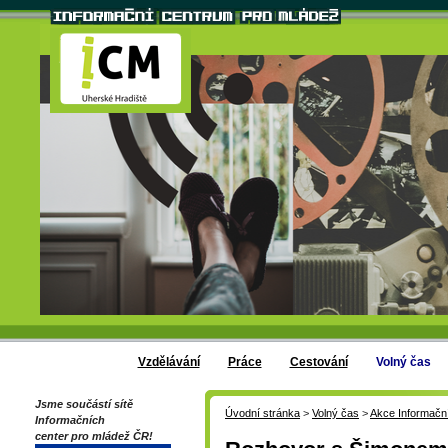
Vzdělávání
Práce
Cestování
Volný čas
Jsme součástí sítě
Úvodní stránka
>
Volný čas
>
Akce Informačn
Informačních
center pro mládež ČR!