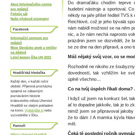
Do dramaťáku chodím teprve d
Akce Informačního centra
hudební nástroje a sportoval. C
pro mládež
Felixův sál
někdy na jaře přišel ředitel TVS 
Naše výukové programy
Reichlové, což je jeho bývalá sp
nám nabídl možnost se na něm po
Facebook
nic, a že nám nechá naprosto voln
Informační centrum pro
prázdnin jsem se dozvěděl, že b
mládež
se ze dne na den připravil, a ono 
Moje Slovácko aneb u tetičky
na dědině
Máš nějaký svůj vzor, co se mo
Letní kempy Íčka UH 2021
Rozhodně ne nikoho ze šoubyznys
dovedností, tak vzhlížím ke sv
Hradišťská hledačka
úplně všechno…
Každý den, v každé roční
období. Příjemná procházka
Co na tvůj úspěch říkali doma? 
spojená se zábavným
poznáváním historie
I když už jsem na konkurz šel, tak
královského města Uherské
ať to dopadne jakkoliv, tak je to 
Hradiště se zlatým pokladem
na konci.
Vytiskněte si
nebo
nimiž jsem se připravoval jakoby p
vyzvedněte v Íčku.
že to dám
J
A mamka kývla hlavou
měl.
Partneři
Čeká tě poslední ročník gymnáz
Město Uherské Hradiště