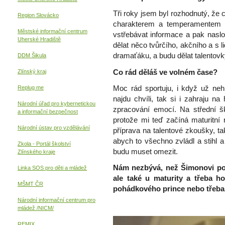
Tři roky jsem byl rozhodnutý, že c
Region Slovácko
charakterem a temperamentem b
Městské informační centrum
vstřebávat informace a pak nasl
Uherské Hradiště
dělat něco tvůrčího, akčního a s 
dramaťáku, a budu dělat talentov
DDM Šikula
Co rád děláš ve volném čase?
Zlínský kraj
Moc rád sportuju, i když už neh
Replug me
najdu chvíli, tak si i zahraju n
Národní úřad pro kybernetickou
zpracování emocí. Na střední šk
a informační
bezpečnost
protože mi teď začíná maturitní
Národní ústav pro vzdělávání
příprava na talentové zkoušky, 
abych to všechno zvládl a stihl 
Zkola - Portál školství
budu muset omezit.
Zlínského kraje
Nám nezbývá, než Šimonovi po
Linka SOS pro děti a mládež
ale také u maturity a třeba 
MŠMT ČR
pohádkového prince nebo třeba
Národní informační centrum pro
mládež /NICM/
REMIX