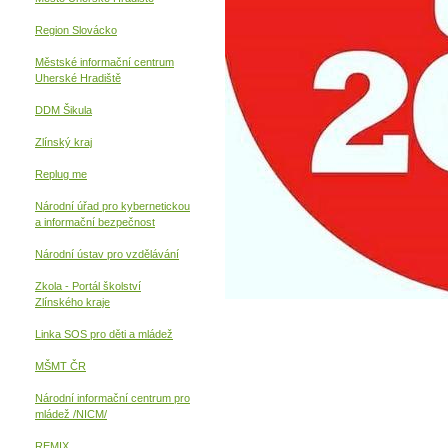
Region Slovácko
Městské informační centrum
Uherské Hradiště
DDM Šikula
Zlínský kraj
Replug me
Národní úřad pro kybernetickou
a informační
bezpečnost
Národní ústav pro vzdělávání
Zkola - Portál školství
Zlínského kraje
Linka SOS pro děti a mládež
MŠMT ČR
Národní informační centrum pro
mládež /NICM/
REMIX