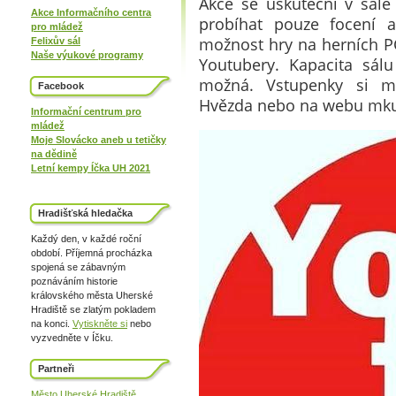
Akce se uskuteční v sále
Akce Informačního centra
probíhat pouze focení 
pro mládež
možnost hry na herních P
Felixův sál
Naše výukové programy
Youtubery. Kapacita sál
možná. Vstupenky si m
Facebook
Hvězda nebo na webu mku
Informační centrum pro
mládež
Moje Slovácko aneb u tetičky
na dědině
Letní kempy Íčka UH 2021
Hradišťská hledačka
Každý den, v každé roční
období. Příjemná procházka
spojená se zábavným
poznáváním historie
královského města Uherské
Hradiště se zlatým pokladem
na konci.
Vytiskněte si
nebo
vyzvedněte v Íčku.
Partneři
Město Uherské Hradiště