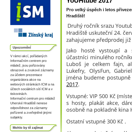
YoUHtube 2017
Pro velký úspěch i letos přive
Hradiště!
Druhý ročník srazu Youtu
Hradiště uskuteční 24. čer
zahajujeme předprodej již 
Upozornění
Jako hosté vystoupí a 
účastníci minulého roční
V rámci akcí, pořádaných
Informačním centrem pro
Luboš je celkem fajn, a
mládež, jsou pořizovány
Lukefry, OlysFun, Gabrie
obrazové a zvukové záznamy
za účelem prezentace
jména budeme postupně z
organizátora akce na
2017
.
webových stránkách ICM a na
účtech sociálních sítí ICM a v
tiskovinách.
Vstupné: VIP 500 Kč (míste
Informační centrum pro mládež
s hosty, plakát akce, dár
Uherské Hradiště nenese
osobně na pokladně kina 
odpovědnost za záznamy
pořízené a zveřejněné jinými
subjekty.
Ostatní vstupné 300 Kč .
Mohlo by tě zajímat