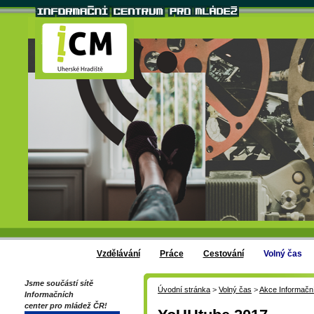
Vzdělávání
Práce
Cestování
Volný čas
Jsme součástí sítě
Úvodní stránka
>
Volný čas
>
Akce Informačn
Informačních
center pro mládež ČR!