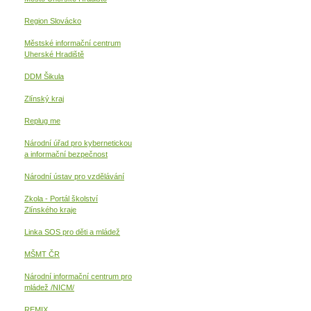
Region Slovácko
Městské informační centrum
Uherské Hradiště
DDM Šikula
Zlínský kraj
Replug me
Národní úřad pro kybernetickou
a informační
bezpečnost
Národní ústav pro vzdělávání
Zkola - Portál školství
Zlínského kraje
Linka SOS pro děti a mládež
MŠMT ČR
Národní informační centrum pro
mládež /NICM/
REMIX