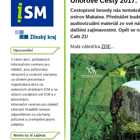
Únorové Cesty 2017: 
Cestopisné besedy nás tentokr
ostrov Makatea. Přednášet bude 
audiovizuální materiál ze své náv
dalšími zajímavostmi. Opět se na
Cafe 21!
Malá vábnička
ZDE
...
Upozornění
V rámci akcí, pořádaných
Informačním centrem pro
mládež, jsou pořizovány
obrazové a zvukové záznamy
za účelem prezentace
organizátora akce na
webových stránkách ICM a na
účtech sociálních sítí ICM a v
tiskovinách.
Informační centrum pro mládež
Uherské Hradiště nenese
odpovědnost za záznamy
pořízené a zveřejněné jinými
subjekty.
Mohlo by tě zajímat