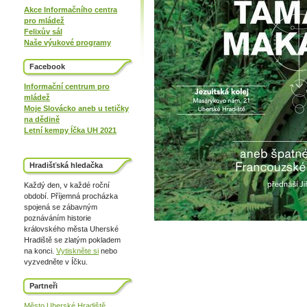
Akce Informačního centra
pro mládež
Felixův sál
Naše výukové programy
Facebook
Informační centrum pro
mládež
Moje Slovácko aneb u tetičky
na dědině
Letní kempy Íčka UH 2021
Hradišťská hledačka
Každý den, v každé roční
období. Příjemná procházka
spojená se zábavným
poznáváním historie
královského města Uherské
Hradiště se zlatým pokladem
na konci.
Vytiskněte si
nebo
vyzvedněte v Íčku.
Partneři
Město Uherské Hradiště