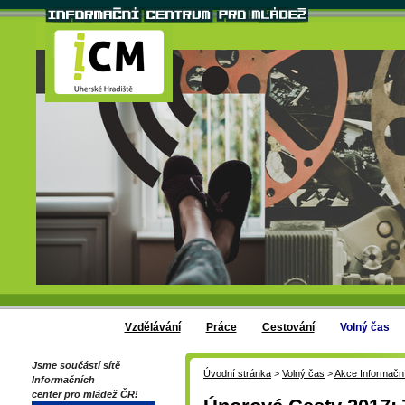
Vzdělávání
Práce
Cestování
Volný čas
Jsme součástí sítě
Úvodní stránka
>
Volný čas
>
Akce Informačn
Informačních
center pro mládež ČR!