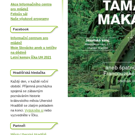
Akce Informačního centra
pro mládež
Felixův sál
Naše výukové programy
Facebook
Informační centrum pro
mládež
Moje Slovácko aneb u tetičky
na dědině
Letní kempy Íčka UH 2021
Hradišťská hledačka
Každý den, v každé roční
období. Příjemná procházka
spojená se zábavným
poznáváním historie
královského města Uherské
Hradiště se zlatým pokladem
na konci.
Vytiskněte si
nebo
vyzvedněte v Íčku.
Partneři
Město Uherské Hradiště