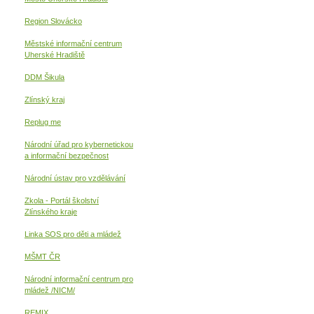
Region Slovácko
Městské informační centrum
Uherské Hradiště
DDM Šikula
Zlínský kraj
Replug me
Národní úřad pro kybernetickou
a informační
bezpečnost
Národní ústav pro vzdělávání
Zkola - Portál školství
Zlínského kraje
Linka SOS pro děti a mládež
MŠMT ČR
Národní informační centrum pro
mládež /NICM/
REMIX