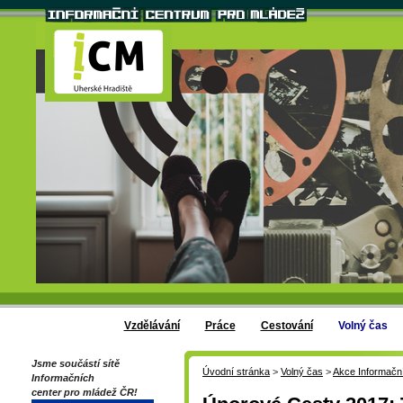
Vzdělávání
Práce
Cestování
Volný čas
Jsme součástí sítě
Úvodní stránka
>
Volný čas
>
Akce Informačn
Informačních
center pro mládež ČR!