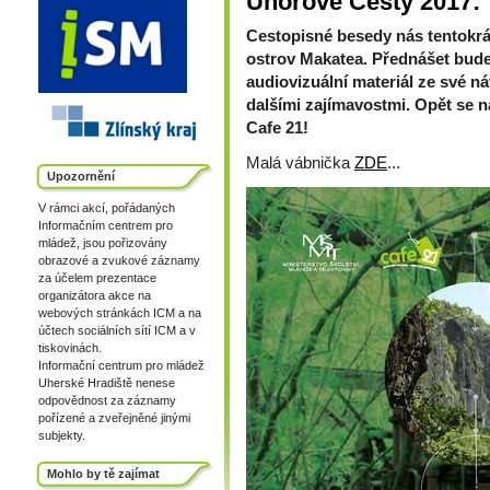
Únorové Cesty 2017: 
Cestopisné besedy nás tentokr
ostrov Makatea. Přednášet bude 
audiovizuální materiál ze své náv
dalšími zajímavostmi. Opět se na
Cafe 21!
Malá vábnička
ZDE
...
Upozornění
V rámci akcí, pořádaných
Informačním centrem pro
mládež, jsou pořizovány
obrazové a zvukové záznamy
za účelem prezentace
organizátora akce na
webových stránkách ICM a na
účtech sociálních sítí ICM a v
tiskovinách.
Informační centrum pro mládež
Uherské Hradiště nenese
odpovědnost za záznamy
pořízené a zveřejněné jinými
subjekty.
Mohlo by tě zajímat