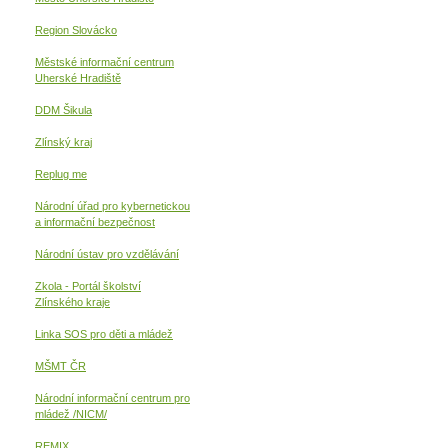
Region Slovácko
Městské informační centrum
Uherské Hradiště
DDM Šikula
Zlínský kraj
Replug me
Národní úřad pro kybernetickou
a informační
bezpečnost
Národní ústav pro vzdělávání
Zkola - Portál školství
Zlínského kraje
Linka SOS pro děti a mládež
MŠMT ČR
Národní informační centrum pro
mládež /NICM/
REMIX