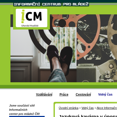
Vzdělávání
Práce
Cestování
Volný čas
Jsme součástí sítě
Úvodní stránka
>
Volný čas
>
Akce Informačn
Informačních
center pro mládež ČR!
Jazyková kavárna v únoru