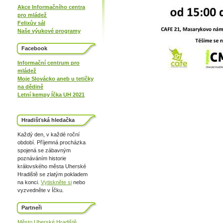
Akce Informačního centra
pro mládež
Felixův sál
Naše výukové programy
Facebook
Informační centrum pro
mládež
Moje Slovácko aneb u tetičky
na dědině
Letní kempy Íčka UH 2021
Hradišťská hledačka
Každý den, v každé roční
období. Příjemná procházka
spojená se zábavným
poznáváním historie
královského města Uherské
Hradiště se zlatým pokladem
na konci.
Vytiskněte si
nebo
vyzvedněte v Íčku.
Partneři
Město Uherské Hradiště