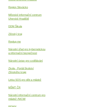
Region Slovácko
Městské informační centrum
Uherské Hradiště
DDM Šikula
Zlínský kraj
Replug me
Národní úřad pro kybernetickou
a informační
bezpečnost
Národní ústav pro vzdělávání
Zkola - Portál školství
Zlínského kraje
Linka SOS pro děti a mládež
MŠMT ČR
Národní informační centrum pro
mládež /NICM/
REMIX