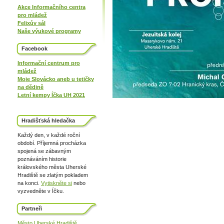
Akce Informačního centra
pro mládež
Felixův sál
Naše výukové programy
Facebook
Informační centrum pro
mládež
Moje Slovácko aneb u tetičky
na dědině
Letní kempy Íčka UH 2021
Hradišťská hledačka
Každý den, v každé roční
období. Příjemná procházka
spojená se zábavným
poznáváním historie
královského města Uherské
Hradiště se zlatým pokladem
na konci.
Vytiskněte si
nebo
vyzvedněte v Íčku.
Partneři
Město Uherské Hradiště