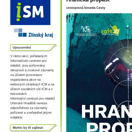
cestopisná beseda Cesty
Upozornění
V rámci akcí, pořádaných
Informačním centrem pro
mládež, jsou pořizovány
obrazové a zvukové záznamy
za účelem prezentace
organizátora akce na
webových stránkách ICM a na
účtech sociálních sítí ICM a v
tiskovinách.
Informační centrum pro mládež
Uherské Hradiště nenese
odpovědnost za záznamy
pořízené a zveřejněné jinými
subjekty.
Mohlo by tě zajímat