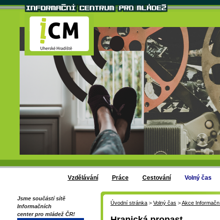
Vzdělávání
Práce
Cestování
Volný čas
Jsme součástí sítě
Úvodní stránka
>
Volný čas
>
Akce Informačn
Informačních
center pro mládež ČR!
Hranická propast