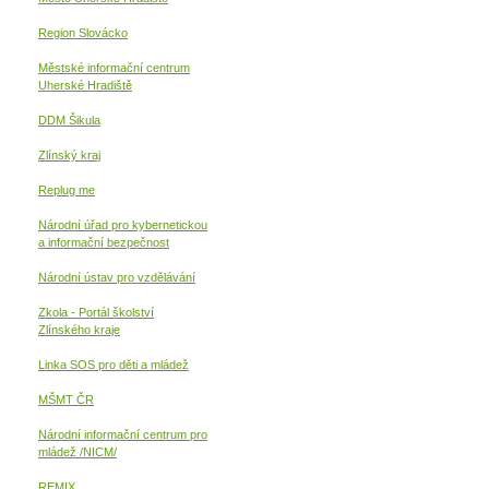
Region Slovácko
Městské informační centrum
Uherské Hradiště
DDM Šikula
Zlínský kraj
Replug me
Národní úřad pro kybernetickou
a informační
bezpečnost
Národní ústav pro vzdělávání
Zkola - Portál školství
Zlínského kraje
Linka SOS pro děti a mládež
MŠMT ČR
Národní informační centrum pro
mládež /NICM/
REMIX