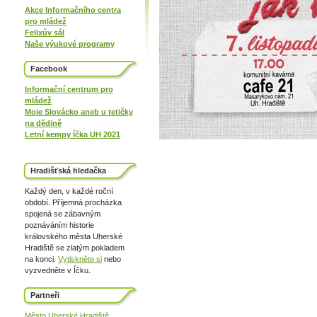
Akce Informačního centra
pro mládež
Felixův sál
Naše výukové programy
Facebook
Informační centrum pro
mládež
Moje Slovácko aneb u tetičky
na dědině
Letní kempy Íčka UH 2021
Hradišťská hledačka
Každý den, v každé roční
období. Příjemná procházka
spojená se zábavným
poznáváním historie
královského města Uherské
Hradiště se zlatým pokladem
na konci.
Vytiskněte si
nebo
vyzvedněte v Íčku.
Partneři
Město Uherské Hradiště