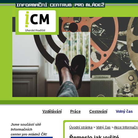
Vzdělávání
Práce
Cestování
Volný čas
Jsme součástí sítě
Úvodní stránka
>
Volný čas
>
Akce Informačn
Informačních
center pro mládež ČR!
Řemeslo jak vyšité