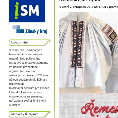
V úterý 7. listopadu 2017 od 17:00 v pros
Upozornění
V rámci akcí, pořádaných
Informačním centrem pro
mládež, jsou pořizovány
obrazové a zvukové záznamy
za účelem prezentace
organizátora akce na
webových stránkách ICM a na
účtech sociálních sítí ICM a v
tiskovinách.
Informační centrum pro mládež
Uherské Hradiště nenese
odpovědnost za záznamy
pořízené a zveřejněné jinými
subjekty.
Mohlo by tě zajímat