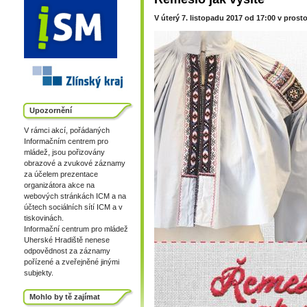
V úterý 7. listopadu 2017 od 17:00 v pros
Upozornění
V rámci akcí, pořádaných
Informačním centrem pro
mládež, jsou pořizovány
obrazové a zvukové záznamy
za účelem prezentace
organizátora akce na
webových stránkách ICM a na
účtech sociálních sítí ICM a v
tiskovinách.
Informační centrum pro mládež
Uherské Hradiště nenese
odpovědnost za záznamy
pořízené a zveřejněné jinými
subjekty.
Mohlo by tě zajímat