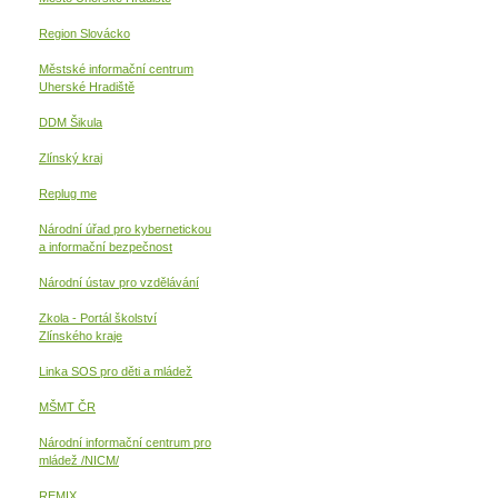
Region Slovácko
Městské informační centrum
Uherské Hradiště
DDM Šikula
Zlínský kraj
Replug me
Národní úřad pro kybernetickou
a informační
bezpečnost
Národní ústav pro vzdělávání
Zkola - Portál školství
Zlínského kraje
Linka SOS pro děti a mládež
MŠMT ČR
Národní informační centrum pro
mládež /NICM/
REMIX