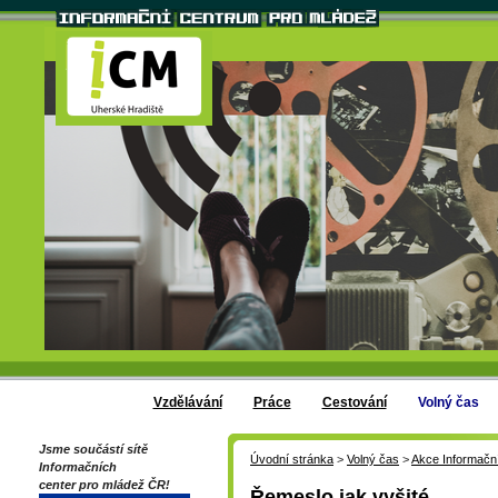
Vzdělávání
Práce
Cestování
Volný čas
Jsme součástí sítě
Úvodní stránka
>
Volný čas
>
Akce Informačn
Informačních
center pro mládež ČR!
Řemeslo jak vyšité