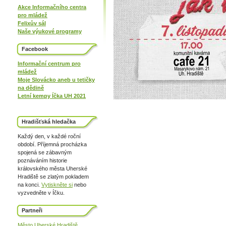
Akce Informačního centra
pro mládež
Felixův sál
Naše výukové programy
Facebook
Informační centrum pro
mládež
Moje Slovácko aneb u tetičky
na dědině
Letní kempy Íčka UH 2021
Hradišťská hledačka
Každý den, v každé roční
období. Příjemná procházka
spojená se zábavným
poznáváním historie
královského města Uherské
Hradiště se zlatým pokladem
na konci.
Vytiskněte si
nebo
vyzvedněte v Íčku.
Partneři
Město Uherské Hradiště