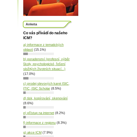
Anketa
Co vás přívádí do našeho
ICM?
a) informace z tematických
oblastí
(15.1%)
b) poradenství (profesní, výběr
školy, psychologické, řešení
složitých životních situací...)
(17.0%)
c) prodej slevových karet ISIC,
ITIC, ISIC Scholar
(8.5%)
d) tisk, kopírování, skenování
(8.6%)
e) přístup na internet
(8.2%)
f) informace z regionu
(8.3%)
g) akce ICM
(7.9%)