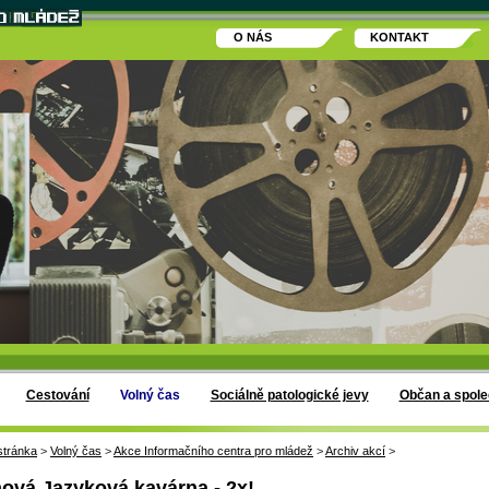
O NÁS
KONTAKT
Cestování
Volný čas
Sociálně patologické jevy
Občan a spole
stránka
>
Volný čas
>
Akce Informačního centra pro mládež
>
Archiv akcí
>
ová Jazyková kavárna - 2x!