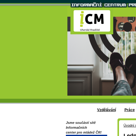
Vzdělávání
Práce
Jsme součástí sítě
Úvodní 
Informačních
center pro mládež ČR!
Ledn