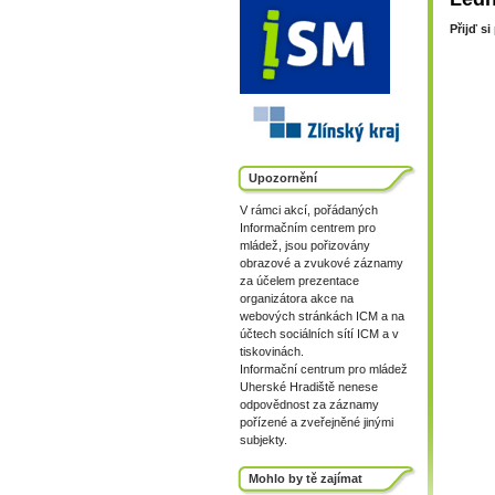
Přijď s
Upozornění
V rámci akcí, pořádaných
Informačním centrem pro
mládež, jsou pořizovány
obrazové a zvukové záznamy
za účelem prezentace
organizátora akce na
webových stránkách ICM a na
účtech sociálních sítí ICM a v
tiskovinách.
Informační centrum pro mládež
Uherské Hradiště nenese
odpovědnost za záznamy
pořízené a zveřejněné jinými
subjekty.
Mohlo by tě zajímat