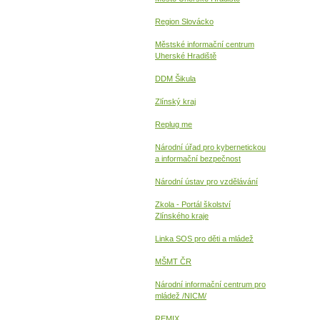
Region Slovácko
Městské informační centrum
Uherské Hradiště
DDM Šikula
Zlínský kraj
Replug me
Národní úřad pro kybernetickou
a informační
bezpečnost
Národní ústav pro vzdělávání
Zkola - Portál školství
Zlínského kraje
Linka SOS pro děti a mládež
MŠMT ČR
Národní informační centrum pro
mládež /NICM/
REMIX