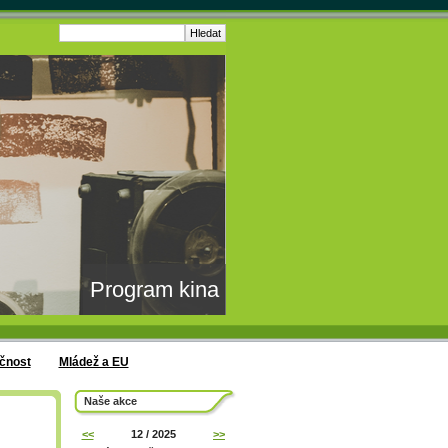
Program kina
čnost
Mládež a EU
Naše akce
<<
12 / 2025
>>