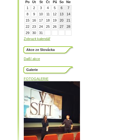
Po
Út
St
Čt
Pá
So
Ne
1
2
3
4
5
6
7
8
9
10
11
12
13
14
15
16
17
18
19
20
21
22
23
24
25
26
27
28
29
30
31
Zobrazit kalendář
Akce ze Slovácka
Další akce
Galerie
FOTOGALERIE