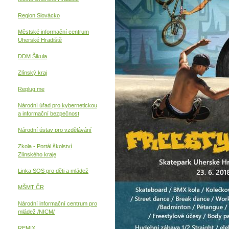
Region Slovácko
Městské informační centrum
Uherské Hradiště
DDM Šikula
Zlínský kraj
Replug me
Národní úřad pro kybernetickou
a informační
bezpečnost
Národní ústav pro vzdělávání
Zkola - Portál školství
Zlínského kraje
Linka SOS pro děti a mládež
MŠMT ČR
Národní informační centrum pro
mládež /NICM/
REMIX