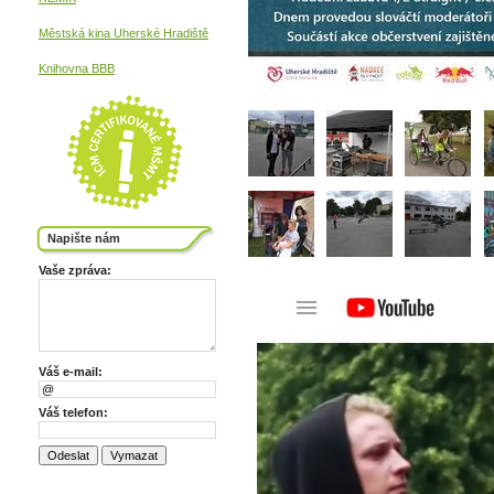
Městská kina
Uherské Hradiště
Knihovna BBB
Napište nám
Vaše zpráva:
Váš e-mail:
Váš telefon: