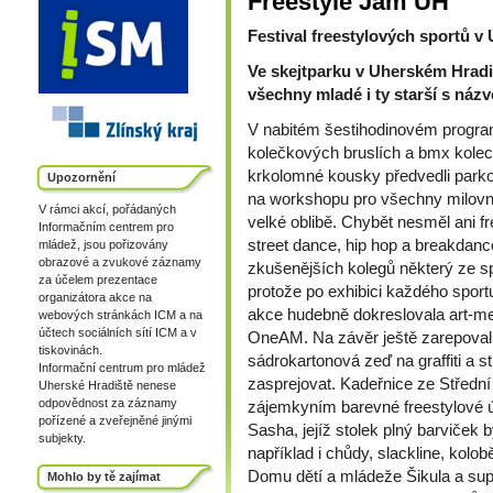
Freestyle Jam UH
Festival freestylových sportů v
Ve skejtparku v Uherském Hradiš
všechny mladé i ty starší s náz
V nabitém šestihodinovém programu
kolečkových bruslích a bmx kolec
krkolomné kousky předvedli parkour
Upozornění
na workshopu pro všechny milovní
V rámci akcí, pořádaných
velké oblibě. Chybět nesměl ani f
Informačním centrem pro
street dance, hip hop a breakdance.
mládež, jsou pořizovány
obrazové a zvukové záznamy
zkušenějších kolegů některý ze spo
za účelem prezentace
protože po exhibici každého sport
organizátora akce na
akce hudebně dokreslovala art-me
webových stránkách ICM a na
účtech sociálních sítí ICM a v
OneAM. Na závěr ještě zarepova
tiskovinách.
sádrokartonová zeď na graffiti a st
Informační centrum pro mládež
zasprejovat. Kadeřnice ze Středn
Uherské Hradiště nenese
odpovědnost za záznamy
zájemkyním barevné freestylové ú
pořízené a zveřejněné jinými
Sasha, jejíž stolek plný barviček 
subjekty.
například i chůdy, slackline, kolo
Domu dětí a mládeže Šikula a supr
Mohlo by tě zajímat