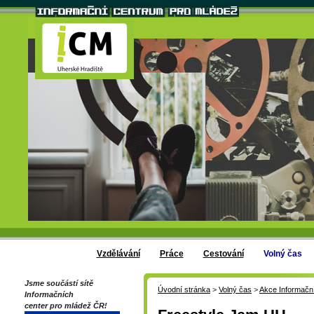
Vzdělávání
Práce
Cestování
Volný čas
Jsme součástí sítě
Úvodní stránka
>
Volný čas
>
Akce Informačn
Informačních
center pro mládež ČR!