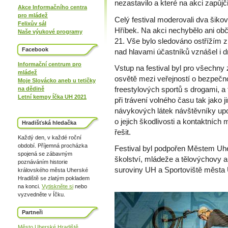
nezastavilo a které na akci zapůj
Akce Informačního centra
pro mládež
Celý festival moderovali dva šiko
Felixův sál
Hříbek. Na akci nechybělo ani obče
Naše výukové programy
21. Vše bylo sledováno ostřížím z
Facebook
nad hlavami účastníků vznášel i d
Informační centrum pro
Vstup na festival byl pro všechny
mládež
osvětě mezi veřejností o bezpečno
Moje Slovácko aneb u tetičky
freestylových sportů s drogami, a 
na dědině
Letní kempy Íčka UH 2021
při trávení volného času tak jako j
návykových látek návštěvníky upo
o jejich škodlivosti a kontaktních
Hradišťská hledačka
řešit.
Každý den, v každé roční
období. Příjemná procházka
Festival byl podpořen Městem Uhe
spojená se zábavným
školství, mládeže a tělovýchovy 
poznáváním historie
suroviny UH a Sportoviště města 
královského města Uherské
Hradiště se zlatým pokladem
na konci.
Vytiskněte si
nebo
vyzvedněte v Íčku.
Partneři
Město Uherské Hradiště