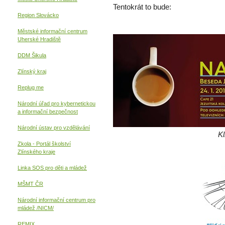
Tentokrát to bude:
Region Slovácko
Městské informační centrum
Uherské Hradiště
DDM Šikula
Zlínský kraj
Replug me
Národní úřad pro kybernetickou
a informační
bezpečnost
Národní ústav pro vzdělávání
Kl
Zkola - Portál školství
Zlínského kraje
Linka SOS pro děti a mládež
MŠMT ČR
Národní informační centrum pro
mládež /NICM/
REMIX