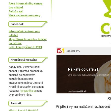
Akce Informačního centra
pro mládež
Felixův sál
Naše výukové programy
Facebook
Informační centrum pro
mládež
Moje Slovácko aneb u tetičky
na dědině
Letní kempy Íčka UH 2021
Hradišťská hledačka
Každý den, v každé roční
období. Příjemná procházka
spojená se zábavným
poznáváním historie
královského města Uherské
Hradiště se zlatým pokladem
na konci.
Vytiskněte si
nebo
vyzvedněte v Íčku.
Kl
Partneři
Přijďte i vy na natáčení rozhovor
Město Uherské Hradiště