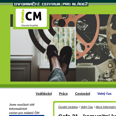
Vzdělávání
Práce
Cestování
Volný čas
Jsme součástí sítě
Úvodní stránka
>
Volný čas
>
Akce Informačn
Informačních
center pro mládež ČR!