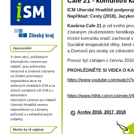
Cafe 21 - komunitní 
ICM Uherské Hradiště podporuje
Například: Cesty (2018), Jazykov
Kavárna Cafe 21
je od svého prv
získaným zkušenostem hendikepo
místní komunitu snaží zachovat v 
Sociálně terapeutické dílny, kter
Upozornění
a Domovů pro osoby se zdravotní
V rámci akcí, pořádaných
Provoz byl zahájen v červnu 2016
Informačním centrem pro
mládež, jsou pořizovány
PROHLÉDNĚTE SI VIDEA O K
obrazové a zvukové záznamy
za účelem prezentace
https://www.youtube.com/watch
organizátora akce na
webových stránkách ICM a na
účtech sociálních sítí ICM a v
tiskovinách.
https://www.hithit.com/cs/projec
Informační centrum pro mládež
Uherské Hradiště nenese
odpovědnost za záznamy
Archiv 2016, 2017, 2018
pořízené a zveřejněné jinými
subjekty.
Mohlo by tě zajímat