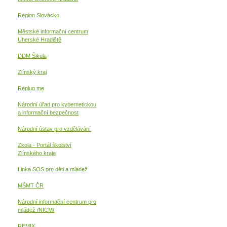
Region Slovácko
Městské informační centrum
Uherské Hradiště
DDM Šikula
Zlínský kraj
Replug me
Národní úřad pro kybernetickou
a informační
bezpečnost
Národní ústav pro vzdělávání
Zkola - Portál školství
Zlínského kraje
Linka SOS pro děti a mládež
MŠMT ČR
Národní informační centrum pro
mládež /NICM/
REMIX