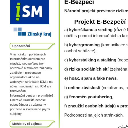
E-Bezpečí
Národní projekt prevence riziko
Projekt E-Bezpečí 
a)
kyberšikanu a sexting
(různé 
obětí s pomocí informačních a kom
b)
kybergrooming
(komunikace s 
Upozornění
osobní schůzce),
V rámci akcí, pořádaných
Informačním centrem pro
c)
kyberstalking a stalking
(nebe
mládež, jsou pořizovány
obrazové a zvukové záznamy
d)
rizika sociálních sítí
(zejména 
za účelem prezentace
organizátora akce na
e)
hoax, spam a fake news
,
webových stránkách ICM a na
účtech sociálních sítí ICM a v
f)
online závislosti
(netolismus, n
tiskovinách.
Informační centrum pro mládež
g)
fenomén youtubering
,
Uherské Hradiště nenese
odpovědnost za záznamy
f)
zneužití osobních údajů v pro
pořízené a zveřejněné jinými
subjekty.
Podrobnosti na jejich stránkách.
Mohlo by tě zajímat