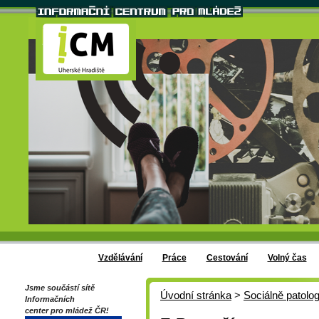
Vzdělávání
Práce
Cestování
Volný čas
Jsme součástí sítě
Úvodní stránka
>
Sociálně patolog
Informačních
center pro mládež ČR!