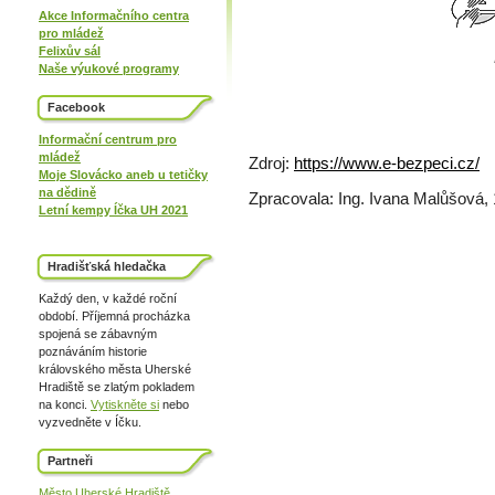
Akce Informačního centra
pro mládež
Felixův sál
Naše výukové programy
Facebook
Informační centrum pro
mládež
Zdroj:
https://www.e-bezpeci.cz/
Moje Slovácko aneb u tetičky
na dědině
Zpracovala: Ing. Ivana Malůšová,
Letní kempy Íčka UH 2021
Hradišťská hledačka
Každý den, v každé roční
období. Příjemná procházka
spojená se zábavným
poznáváním historie
královského města Uherské
Hradiště se zlatým pokladem
na konci.
Vytiskněte si
nebo
vyzvedněte v Íčku.
Partneři
Město Uherské Hradiště