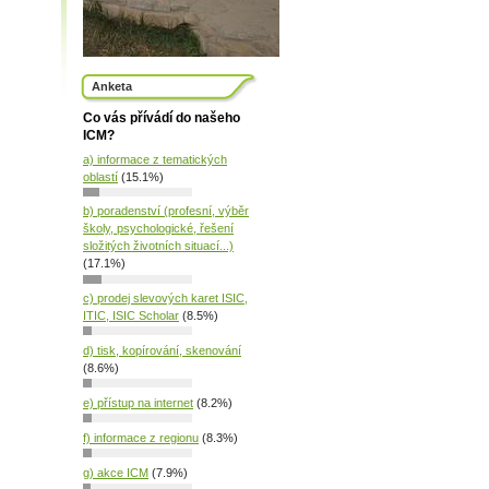
Anketa
Co vás přívádí do našeho
ICM?
a) informace z tematických
oblastí
(15.1%)
b) poradenství (profesní, výběr
školy, psychologické, řešení
složitých životních situací...)
(17.1%)
c) prodej slevových karet ISIC,
ITIC, ISIC Scholar
(8.5%)
d) tisk, kopírování, skenování
(8.6%)
e) přístup na internet
(8.2%)
f) informace z regionu
(8.3%)
g) akce ICM
(7.9%)