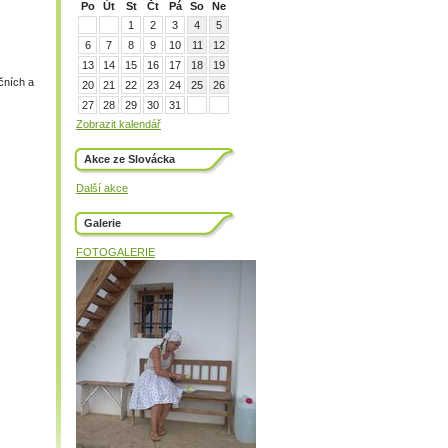
Po
Út
St
Čt
Pá
So
Ne
1
2
3
4
5
6
7
8
9
10
11
12
13
14
15
16
17
18
19
čních a
20
21
22
23
24
25
26
27
28
29
30
31
Zobrazit kalendář
Akce ze Slovácka
Další akce
Galerie
FOTOGALERIE