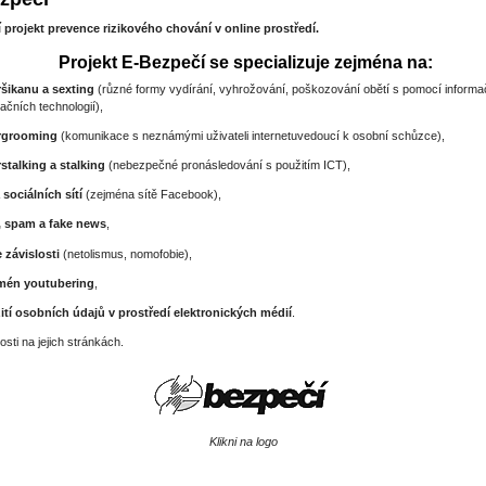
 projekt prevence rizikového chování v online prostředí.
Projekt E-Bezpečí se specializuje zejména na:
šikanu a sexting
(různé formy vydírání, vyhrožování, poškozování obětí s pomocí informa
čních technologií),
rgrooming
(komunikace s neznámými uživateli internetuvedoucí k osobní schůzce),
stalking a stalking
(nebezpečné pronásledování s použitím ICT),
a sociálních sítí
(zejména sítě Facebook),
, spam a fake news
,
 závislosti
(netolismus, nomofobie),
mén youtubering
,
ití osobních údajů v prostředí elektronických médií
.
sti na jejich stránkách.
Klikni na logo