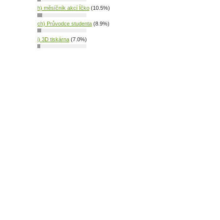
h) měsíčník akcí Íčko
(10.5%)
ch) Průvodce studenta
(8.9%)
i) 3D tiskárna
(7.0%)