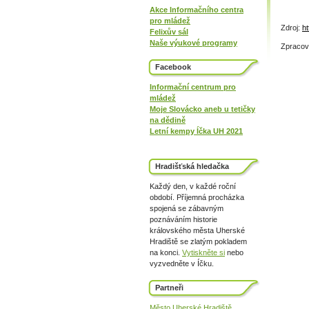
Akce Informačního centra
pro mládež
Zdroj:
ht
Felixův sál
Naše výukové programy
Zpracova
Facebook
Informační centrum pro
mládež
Moje Slovácko aneb u tetičky
na dědině
Letní kempy Íčka UH 2021
Hradišťská hledačka
Každý den, v každé roční
období. Příjemná procházka
spojená se zábavným
poznáváním historie
královského města Uherské
Hradiště se zlatým pokladem
na konci.
Vytiskněte si
nebo
vyzvedněte v Íčku.
Partneři
Město Uherské Hradiště