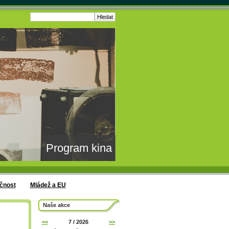
Program kina
čnost
Mládež a EU
Naše akce
<<
7 / 2026
>>