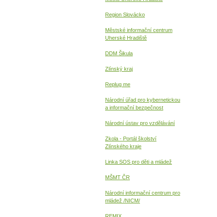
Region Slovácko
Městské informační centrum
Uherské Hradiště
DDM Šikula
Zlínský kraj
Replug me
Národní úřad pro kybernetickou
a informační
bezpečnost
Národní ústav pro vzdělávání
Zkola - Portál školství
Zlínského kraje
Linka SOS pro děti a mládež
MŠMT ČR
Národní informační centrum pro
mládež /NICM/
REMIX