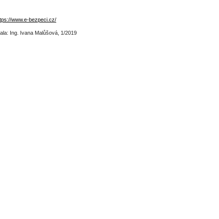
tps://www.e-bezpeci.cz/
la: Ing. Ivana Malůšová, 1/2019