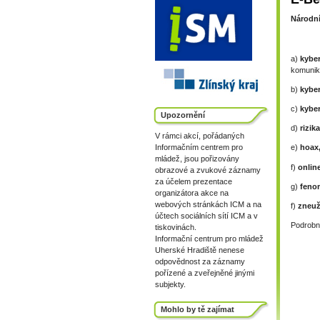
Národní
a)
kyber
komunika
b)
kybe
c)
kyber
Upozornění
d)
rizik
V rámci akcí, pořádaných
Informačním centrem pro
e)
hoax
mládež, jsou pořizovány
f)
online
obrazové a zvukové záznamy
za účelem prezentace
g)
feno
organizátora akce na
webových stránkách ICM a na
f)
zneuž
účtech sociálních sítí ICM a v
Podrobno
tiskovinách.
Informační centrum pro mládež
Uherské Hradiště nenese
odpovědnost za záznamy
pořízené a zveřejněné jinými
subjekty.
Mohlo by tě zajímat