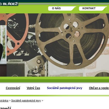
O NÁS
KONTAKT
Cestování
Volný čas
Sociálně patologické jevy
Občan a spole
stránka
>
Sociálně patologické jevy
>
zpečí