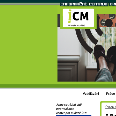
Vzdělávání
Práce
Jsme součástí sítě
Úvodní 
Informačních
center pro mládež ČR!
E-Be