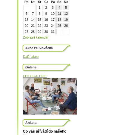
Po
Út
St
Čt
Pá
So
Ne
1
2
3
4
5
6
7
8
9
10
11
12
13
14
15
16
17
18
19
20
21
22
23
24
25
26
27
28
29
30
31
Zobrazit kalendář
Akce ze Slovácka
Další akce
Galerie
FOTOGALERIE
Anketa
Co vás přívádí do našeho