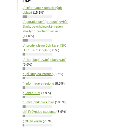
ICM?
a) informace z tematických
oblastí
(15.1%)
b) poradenství (profesní, výběr
školy, psychologické, řešení
složitých životních situací...)
(17.0%)
c) prodej slevových karet ISIC,
ITIC, ISIC Scholar
(8.5%)
d) tisk, kopírování, skenování
(8.6%)
e) přístup na internet
(8.2%)
f) informace z regionu
(8.3%)
g) akce ICM
(7.9%)
h) měsíčník akcí Íčko
(10.5%)
ch) Průvodce studenta
(8.9%)
i) 3D tiskárna
(7.0%)