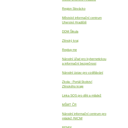
Region Slovácko
Městské informační centrum
Uherské Hradiště
DDM Šikula
Zlínský kraj
Replug me
Národní úřad pro kybernetickou
a informační
bezpečnost
Národní ústav pro vzdělávání
Zkola - Portál školství
Zlínského kraje
Linka SOS pro děti a mládež
MŠMT ČR
Národní informační centrum pro
mládež /NICM/
REMIX