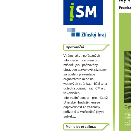
Promítá
Upozornění
V rámci akcí, pořádaných
Informačním centrem pro
mládež, jsou pořizovány
obrazové a zvukové záznamy
za účelem prezentace
organizátora akce na
webových stránkách ICM a na
účtech sociálních sítí ICM a v
tiskovinách.
Informační centrum pro mládež
Uherské Hradiště nenese
odpovědnost za záznamy
pořízené a zveřejněné jinými
subjekty.
Mohlo by tě zajímat