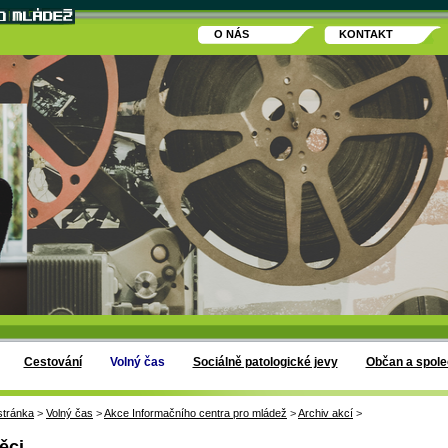
O NÁS
KONTAKT
Cestování
Volný čas
Sociálně patologické jevy
Občan a spole
stránka
>
Volný čas
>
Akce Informačního centra pro mládež
>
Archiv akcí
>
ěci