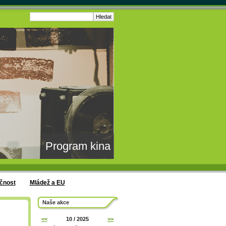
Program kina
čnost
Mládež a EU
Naše akce
<<
10 / 2025
>>