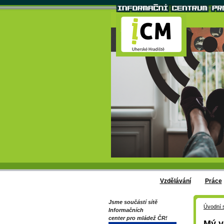
Vzdělávání
Práce
Jsme součástí sítě
Úvodní 
Informačních
center pro mládež ČR!
Mý v