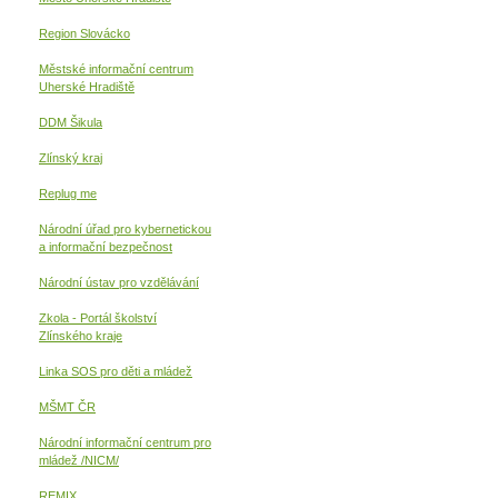
Region Slovácko
Městské informační centrum
Uherské Hradiště
DDM Šikula
Zlínský kraj
Replug me
Národní úřad pro kybernetickou
a informační
bezpečnost
Národní ústav pro vzdělávání
Zkola - Portál školství
Zlínského kraje
Linka SOS pro děti a mládež
MŠMT ČR
Národní informační centrum pro
mládež /NICM/
REMIX