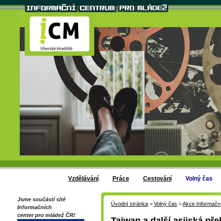
Vzdělávání
Práce
Cestování
Volný čas
Jsme součástí sítě
Úvodní stránka
>
Volný čas
>
Akce Informačn
Informačních
center pro mládež ČR!
Taiwan a další asijská př