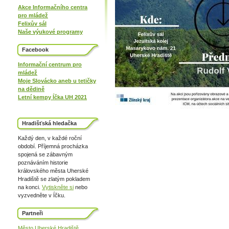
Akce Informačního centra
pro mládež
Felixův sál
Naše výukové programy
Facebook
Informační centrum pro
mládež
Moje Slovácko aneb u tetičky
na dědině
Letní kempy Íčka UH 2021
Hradišťská hledačka
Každý den, v každé roční
období. Příjemná procházka
spojená se zábavným
poznáváním historie
královského města Uherské
Hradiště se zlatým pokladem
na konci.
Vytiskněte si
nebo
vyzvedněte v Íčku.
Partneři
Město Uherské Hradiště