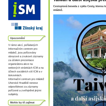
Cestopisná beseda z cyklu Cesty, kterou k
mládež.
Upozornění
V rámci akcí, pořádaných
Informačním centrem pro
mládež, jsou pořizovány
obrazové a zvukové záznamy
za účelem prezentace
organizátora akce na
webových stránkách ICM a na
účtech sociálních sítí ICM a v
tiskovinách.
Informační centrum pro mládež
Uherské Hradiště nenese
odpovědnost za záznamy
pořízené a zveřejněné jinými
subjekty.
Mohlo by tě zajímat