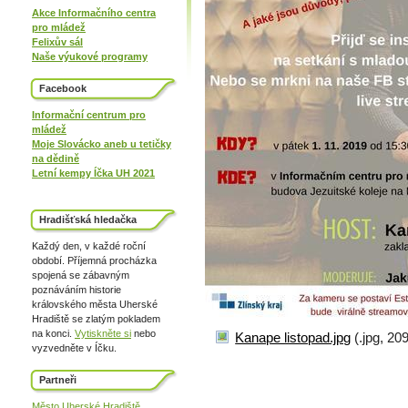
Akce Informačního centra
pro mládež
Felixův sál
Naše výukové programy
Facebook
Informační centrum pro
mládež
Moje Slovácko aneb u tetičky
na dědině
Letní kempy Íčka UH 2021
Hradišťská hledačka
Každý den, v každé roční
období. Příjemná procházka
spojená se zábavným
poznáváním historie
královského města Uherské
Hradiště se zlatým pokladem
na konci.
Vytiskněte si
nebo
Kanape listopad.jpg
(.jpg, 20
vyzvedněte v Íčku.
Partneři
Město Uherské Hradiště