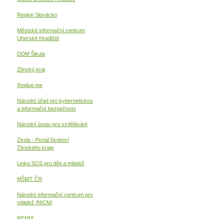
Region Slovácko
Městské informační centrum
Uherské Hradiště
DDM Šikula
Zlínský kraj
Replug me
Národní úřad pro kybernetickou
a informační
bezpečnost
Národní ústav pro vzdělávání
Zkola - Portál školství
Zlínského kraje
Linka SOS pro děti a mládež
MŠMT ČR
Národní informační centrum pro
mládež /NICM/
REMIX