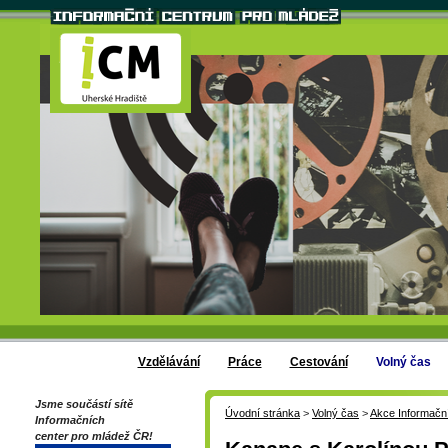
Vzdělávání
Práce
Cestování
Volný čas
Jsme součástí sítě
Úvodní stránka
>
Volný čas
>
Akce Informačn
Informačních
center pro mládež ČR!