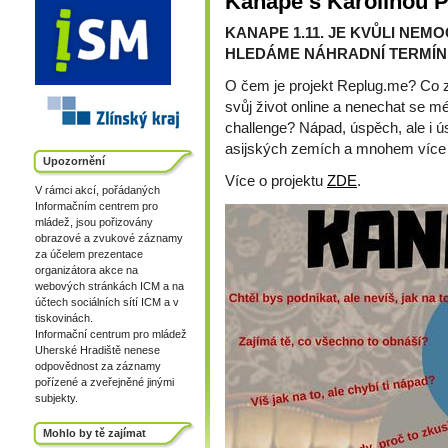
Kanape s Karolínou 
KANAPE 1.11. JE KVŮLI NEM
HLEDÁME NÁHRADNÍ TERMÍN
O čem je projekt Replug.me? Co z
svůj život online a nenechat se m
challenge? Nápad, úspěch, ale i ús
asijských zemích a mnohem více s
Upozornění
Více o projektu
ZDE
.
V rámci akcí, pořádaných
Informačním centrem pro
mládež, jsou pořizovány
obrazové a zvukové záznamy
za účelem prezentace
organizátora akce na
webových stránkách ICM a na
účtech sociálních sítí ICM a v
tiskovinách.
Informační centrum pro mládež
Uherské Hradiště nenese
odpovědnost za záznamy
pořízené a zveřejněné jinými
subjekty.
Mohlo by tě zajímat