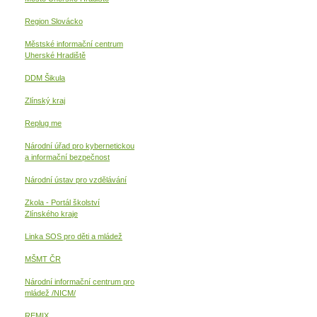
Region Slovácko
Městské informační centrum
Uherské Hradiště
DDM Šikula
Zlínský kraj
Replug me
Národní úřad pro kybernetickou
a informační
bezpečnost
Národní ústav pro vzdělávání
Zkola - Portál školství
Zlínského kraje
Linka SOS pro děti a mládež
MŠMT ČR
Národní informační centrum pro
mládež /NICM/
REMIX