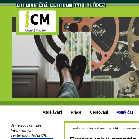
Vzdělávání
Práce
Cestování
Volný čas
Jsme součástí sítě
Úvodní stránka
>
Volný čas
>
Akce Informačn
Informačních
center pro mládež ČR!