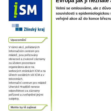
Evropa jak ji neznáte a
Velmi se omlouváme, ale z důvo
souvislosti s epidemiologickou 
veřejné akce až do konce březn
Upozornění
V rámci akcí, pořádaných
Informačním centrem pro
mládež, jsou pořizovány
obrazové a zvukové záznamy
za účelem prezentace
organizátora akce na
webových stránkách ICM a na
účtech sociálních sítí ICM a v
tiskovinách.
Informační centrum pro mládež
Uherské Hradiště nenese
odpovědnost za záznamy
pořízené a zveřejněné jinými
subjekty.
Mohlo by tě zajímat