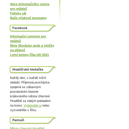
Akce Informačního centra
pro mládež
Felixův sál
Naše výukové programy
Facebook
Informační centrum pro
mládež
Moje Slovácko aneb u tetičky
na dědině
Letní kempy Íčka UH 2021
Hradišťská hledačka
Každý den, v každé roční
období. Příjemná procházka
spojená se zábavným
poznáváním historie
královského města Uherské
Hradiště se zlatým pokladem
na konci.
Vytiskněte si
nebo
vyzvedněte v Íčku.
Partneři
Město Uherské Hradiště