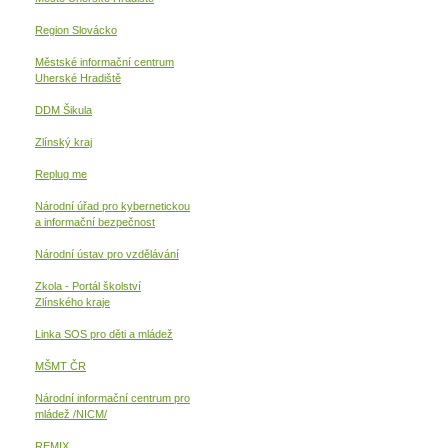
Region Slovácko
Městské informační centrum
Uherské Hradiště
DDM Šikula
Zlínský kraj
Replug me
Národní úřad pro kybernetickou
a informační
bezpečnost
Národní ústav pro vzdělávání
Zkola - Portál školství
Zlínského kraje
Linka SOS pro děti a mládež
MŠMT ČR
Národní informační centrum pro
mládež /NICM/
REMIX