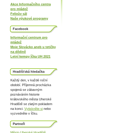
Akce Informačního centra
pro mládež
Felixův sál
Naše výukové programy
Facebook
Informační centrum pro
mládež
Moje Slovácko aneb u tetičky
na dědině
Letní kempy Íčka UH 2021
Hradišťská hledačka
Každý den, v každé roční
období. Příjemná procházka
spojená se zábavným
poznáváním historie
královského města Uherské
Hradiště se zlatým pokladem
na konci.
Vytiskněte si
nebo
vyzvedněte v Íčku.
Partneři
Město Uherské Hradiště