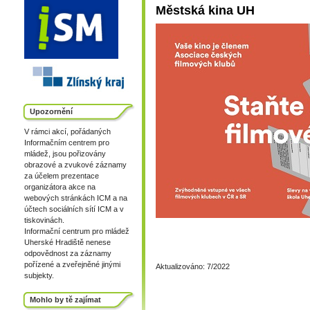
Městská kina UH
Upozornění
V rámci akcí, pořádaných
Informačním centrem pro
mládež, jsou pořizovány
obrazové a zvukové záznamy
za účelem prezentace
organizátora akce na
webových stránkách ICM a na
účtech sociálních sítí ICM a v
tiskovinách.
Informační centrum pro mládež
Uherské Hradiště nenese
odpovědnost za záznamy
pořízené a zveřejněné jinými
Aktualizováno: 7/2022
subjekty.
Mohlo by tě zajímat