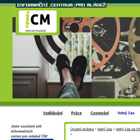
Vzdělávání
Práce
Cestování
Volný čas
Jsme součástí sítě
Úvodní stránka
>
Volný čas
>
Volný čas na U
Informačních
>
center pro mládež ČR!