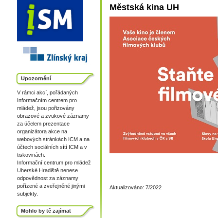
Městská kina UH
Upozornění
V rámci akcí, pořádaných
Informačním centrem pro
mládež, jsou pořizovány
obrazové a zvukové záznamy
za účelem prezentace
organizátora akce na
webových stránkách ICM a na
účtech sociálních sítí ICM a v
tiskovinách.
Informační centrum pro mládež
Uherské Hradiště nenese
odpovědnost za záznamy
pořízené a zveřejněné jinými
Aktualizováno: 7/2022
subjekty.
Mohlo by tě zajímat