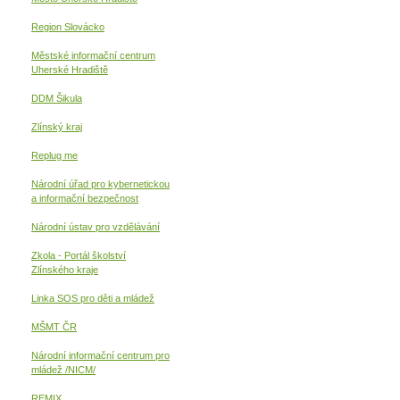
Region Slovácko
Městské informační centrum
Uherské Hradiště
DDM Šikula
Zlínský kraj
Replug me
Národní úřad pro kybernetickou
a informační
bezpečnost
Národní ústav pro vzdělávání
Zkola - Portál školství
Zlínského kraje
Linka SOS pro děti a mládež
MŠMT ČR
Národní informační centrum pro
mládež /NICM/
REMIX