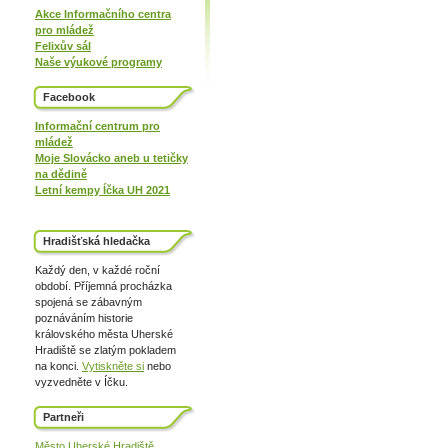
Akce Informačního centra
pro mládež
Felixův sál
Naše výukové programy
Facebook
Informační centrum pro
mládež
Moje Slovácko aneb u tetičky
na dědině
Letní kempy Íčka UH 2021
Hradišťská hledačka
Každý den, v každé roční
období. Příjemná procházka
spojená se zábavným
poznáváním historie
královského města Uherské
Hradiště se zlatým pokladem
na konci.
Vytiskněte si
nebo
vyzvedněte v Íčku.
Partneři
Město Uherské Hradiště