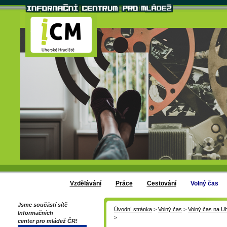
Vzdělávání
Práce
Cestování
Volný čas
Jsme součástí sítě
Úvodní stránka
>
Volný čas
>
Volný čas na U
Informačních
>
center pro mládež ČR!