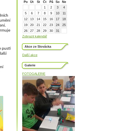
Po
Út
St
Čt
Pá
So
Ne
1
2
3
4
5
6
7
8
9
10
11
dních 
12
13
14
15
16
17
18
umění 
19
20
21
22
23
24
25
í.  
ormuje 
26
27
28
29
30
31
Zobrazit kalendář
Akce ze Slovácka
 pustí 
lší 
Další akce
Galerie
ní 
 
FOTOGALERIE