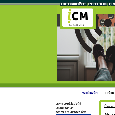
Vzdělávání
Práce
Jsme součástí sítě
Úvodní 
Informačních
center pro mládež ČR!
Nejs