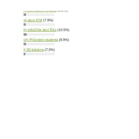
e) přístup na internet
(8.2%)
f) informace z regionu
(8.3%)
g) akce ICM
(7.9%)
h) měsíčník akcí Íčko
(10.5%)
ch) Průvodce studenta
(8.9%)
i) 3D tiskárna
(7.0%)