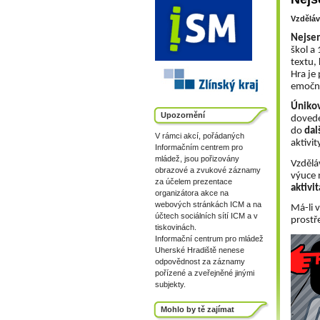
Vzděláv
Nejsem
škol a 
textu, 
Hra je 
emočně
Únikov
Upozornění
dovede
do 
dal
V rámci akcí, pořádaných
aktivi
Informačním centrem pro
mládež, jsou pořizovány
Vzděláv
obrazové a zvukové záznamy
výuce 
za účelem prezentace
aktivi
organizátora akce na
webových stránkách ICM a na
Má-li v
účtech sociálních sítí ICM a v
prostř
tiskovinách.
Informační centrum pro mládež
Uherské Hradiště nenese
odpovědnost za záznamy
pořízené a zveřejněné jinými
subjekty.
Mohlo by tě zajímat