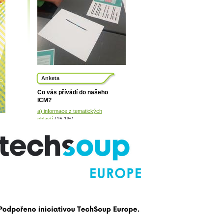
Anketa
Co vás přívádí do našeho
ICM?
a) informace z tematických
oblastí
(15.1%)
b) poradenství (profesní, výběr
školy, psychologické, řešení
složitých životních situací...)
(17.0%)
c) prodej slevových karet ISIC,
ITIC, ISIC Scholar
(8.5%)
d) tisk, kopírování, skenování
(8.6%)