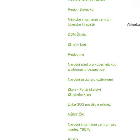
Region Slovácko
Městské informační centrum
Uherské Hradiště
Aktualiz
DDM Šikula
Zlínský kraj
Replug me
Národní úřad pro kybernetickou
a informační
bezpečnost
Národní ústav pro vzdělávání
Zkola - Portál školství
Zlínského kraje
Linka SOS pro děti a mládež
MŠMT ČR
Národní informační centrum pro
mládež /NICM/
REMIX