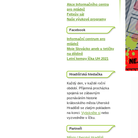
Akce Informačního centra
pro mládež
Felixův sál
Naše výukové programy
Facebook
Informační centrum pro
mládež
Moje Slovácko aneb u tetičky
na dědině
Letní kempy Íčka UH 2021
Hradišťská hledačka
Každý den, v každé roční
období. Příjemná procházka
spojená se zábavným
poznáváním historie
královského města Uherské
Hradiště se zlatým pokladem
na konci.
Vytiskněte si
nebo
vyzvedněte v Íčku.
Partneři
Město Uherské Hradiště