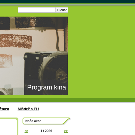
Program kina
čnost
Mládež a EU
Naše akce
<<
1 / 2026
>>