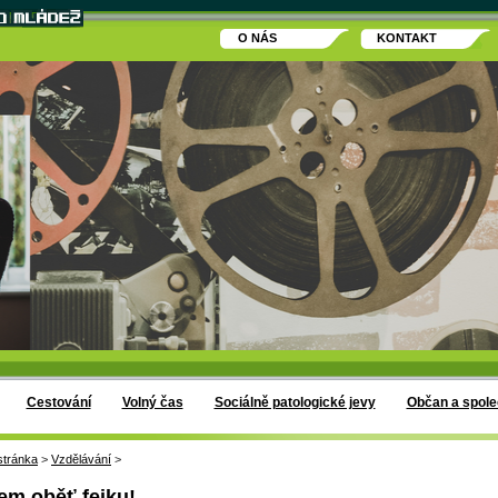
O NÁS
KONTAKT
Cestování
Volný čas
Sociálně patologické jevy
Občan a spole
stránka
>
Vzdělávání
>
em oběť fejku!