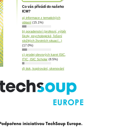
Co vás přívádí do našeho
ICM?
a) informace z tematických
oblastí
(15.1%)
b) poradenství (profesní, výběr
školy, psychologické, řešení
složitých životních situací...)
(17.0%)
c) prodej slevových karet ISIC,
ITIC, ISIC Scholar
(8.5%)
d) tisk, kopírování, skenování
(8.6%)
e) přístup na internet
(8.2%)
f) informace z regionu
(8.3%)
g) akce ICM
(7.9%)
h) měsíčník akcí Íčko
(10.5%)
ch) Průvodce studenta
(8.9%)
i) 3D tiskárna
(7.0%)