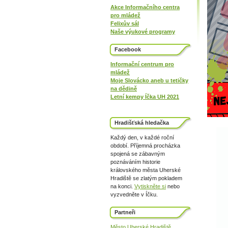
Akce Informačního centra
pro mládež
Felixův sál
Naše výukové programy
Facebook
Informační centrum pro
mládež
Moje Slovácko aneb u tetičky
na dědině
Letní kempy Íčka UH 2021
Hradišťská hledačka
Každý den, v každé roční
období. Příjemná procházka
spojená se zábavným
poznáváním historie
královského města Uherské
Hradiště se zlatým pokladem
na konci.
Vytiskněte si
nebo
vyzvedněte v Íčku.
Partneři
Město Uherské Hradiště