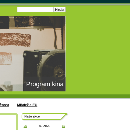
Program kina
čnost
Mládež a EU
Naše akce
<<
8 / 2026
>>