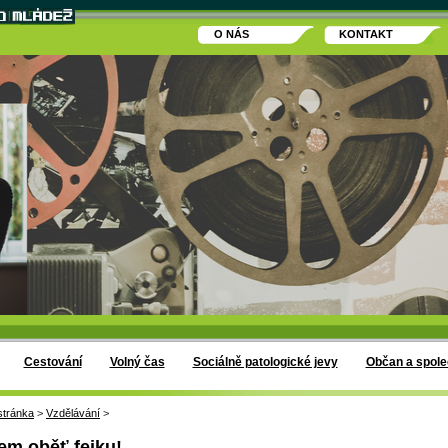
O NÁS
KONTAKT
Cestování
Volný čas
Sociálně patologické jevy
Občan a spole
stránka
>
Vzdělávání
>
em oběť fejku!