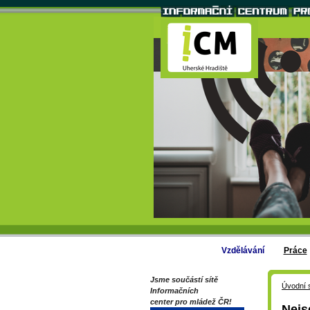
Vzdělávání
Práce
Jsme součástí sítě
Úvodní 
Informačních
center pro mládež ČR!
Nejs