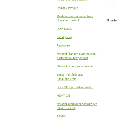
Region Slovácko
Městské informační centrum
Uherské Hradiště
Aktualiz
DDM Šikula
Zlínský kraj
Replug me
Národní úřad pro kybernetickou
a informační
bezpečnost
Národní ústav pro vzdělávání
Zkola - Portál školství
Zlínského kraje
Linka SOS pro děti a mládež
MŠMT ČR
Národní informační centrum pro
mládež /NICM/
REMIX