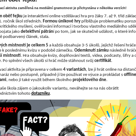
ací aktivita zaměřená na mediální gramotnost je přichystána v několika verzích!
 oběť fejku
 je interaktivní online vzdělávací hra pro žáky 7. až 9. tříd zákla
1. ročník škol středních. 
Formou únikové hry
 přibližuje problematiku poroz
kritického myšlení, ověřování informací i tvorbou vlastního mediálního sdělen
pojata jako 
detektivní pátrán
í po tom, jak se skutečně událost, o které inf
 podbarvený článek, stala.
ých místností je celkem 5
 a každá obsahuje 3-5 úkolů, jejichž řešení hráče 
 k poslednímu kvízu v podobě zámečku. 
Odemknutí zámku
 následně hráče
ší místnosti
. Hra obsahuje kvízy, doplňování textů, videa, podcasty, šifry a da
ty. Po splnění všech úkolů si hráč může stáhnout svůj 
certifikát
.
ací aktivita je připravena v celkem 
4 variantách
, lze ji hrát online na distanč
naráz nebo postupně, případně ji lze používat ve výuce a prokládat s 
offline
tami
, nebo ji také využít během školního 
projektového dne
. 
aše škola zájem o jakoukoliv variantu, neváhejte se na nás obrátit 
ednictvím tohoto 
dotazníku
.