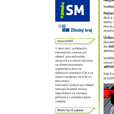
Vzděláv
Nejsem
škol a 
textu, 
Hra je 
emočně
Únikov
Upozornění
dovede
do 
dal
V rámci akcí, pořádaných
aktivi
Informačním centrem pro
mládež, jsou pořizovány
Vzděláv
obrazové a zvukové záznamy
výuce 
za účelem prezentace
aktivi
organizátora akce na
webových stránkách ICM a na
Má-li v
účtech sociálních sítí ICM a v
prostř
tiskovinách.
Informační centrum pro mládež
Uherské Hradiště nenese
odpovědnost za záznamy
pořízené a zveřejněné jinými
subjekty.
Mohlo by tě zajímat