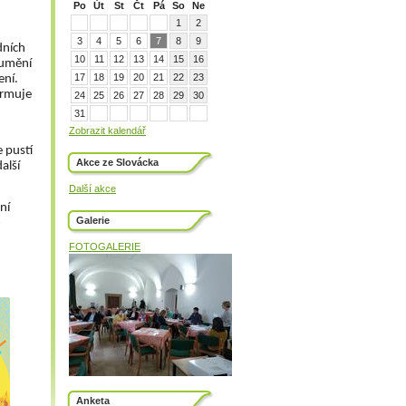
Po
Út
St
Čt
Pá
So
Ne
1
2
3
4
5
6
7
8
9
dních 
10
11
12
13
14
15
16
umění 
17
18
19
20
21
22
23
í.  
ormuje 
24
25
26
27
28
29
30
31
Zobrazit kalendář
 pustí 
Akce ze Slovácka
lší 
Další akce
ní 
Galerie
 
FOTOGALERIE
Anketa