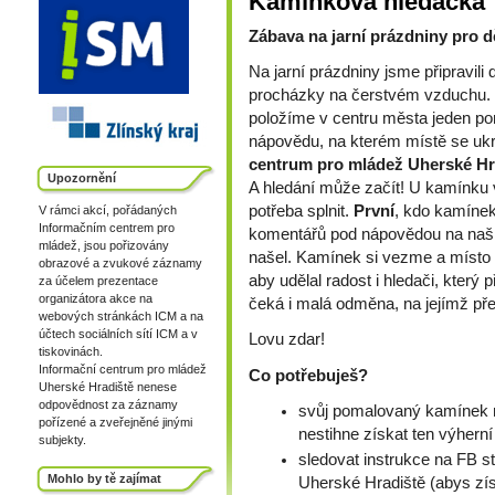
Kamínková hledačka
Zábava na jarní prázdniny pro d
Na jarní prázdniny jsme připravil
procházky na čerstvém vzduchu. 
položíme v centru města jeden 
nápovědu, na kterém místě se u
centrum pro mládež Uherské Hr
Upozornění
A hledání může začít! U kamínku v
potřeba splnit.
První
, kdo kamínek
V rámci akcí, pořádaných
Informačním centrem pro
komentářů pod nápovědou na naší
mládež, jsou pořizovány
našel. Kamínek si vezme a místo 
obrazové a zvukové záznamy
aby udělal radost i hledači, který
za účelem prezentace
organizátora akce na
čeká i malá odměna, na jejímž př
webových stránkách ICM a na
účtech sociálních sítí ICM a v
Lovu zdar!
tiskovinách.
Informační centrum pro mládež
Co potřebuješ?
Uherské Hradiště nenese
odpovědnost za záznamy
svůj pomalovaný kamínek n
pořízené a zveřejněné jinými
nestihne získat ten výherní
subjekty.
sledovat instrukce na FB 
Mohlo by tě zajímat
Uherské Hradiště (abys zís