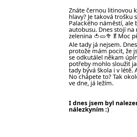
Znáte černou litinovou ka
hlavy? Je taková trošku s
Palackého náměstí, ale 
autobusu. Dnes stojí na 
Ale tady já nejsem. Dne
protože mám pocit, že js
se odkutálel někam úplně
potřeby mohlo sloužit ja
tady bývá škola i v létě. 
No chápete to? Tak okolo
ve dne, já ležím.
I dnes jsem byl naleze
nálezkyním :)