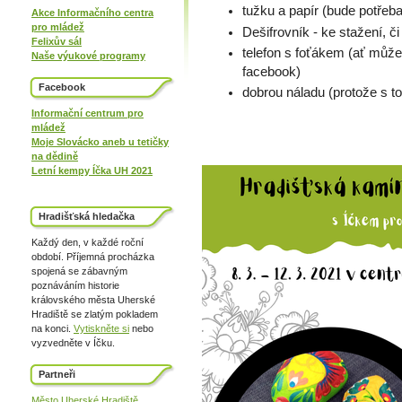
tužku a papír (bude potřeba 
Akce Informačního centra
pro mládež
Dešifrovník - ke stažení, či
Felixův sál
telefon s foťákem (ať můžeš
Naše výukové programy
facebook)
Facebook
dobrou náladu (protože s t
Informační centrum pro
mládež
Moje Slovácko aneb u tetičky
na dědině
Letní kempy Íčka UH 2021
Hradišťská hledačka
Každý den, v každé roční
období. Příjemná procházka
spojená se zábavným
poznáváním historie
královského města Uherské
Hradiště se zlatým pokladem
na konci.
Vytiskněte si
nebo
vyzvedněte v Íčku.
Partneři
Město Uherské Hradiště