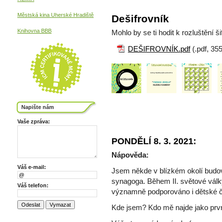
Městská kina
Uherské Hradiště
Dešifrovník
Knihovna BBB
Mohlo by se ti hodit k rozluštění 
DEŠIFROVNÍK.pdf
(.pdf, 35
Napište nám
Vaše zpráva:
PONDĚLÍ 8. 3. 2021:
Nápověda:
Váš e-mail:
Jsem někde v blízkém okolí budov
synagoga. Během II. světové válk
Váš telefon:
významně podporováno i dětské č
Kde jsem? Kdo mě najde jako prv