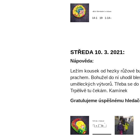
STŘEDA 10. 3. 2021:
Nápověda:
Ležím kousek od hezky růžové bud
prachem. Bohužel do ní uhodil bl
uměleckých výtvorů. Třeba se do 
Trpělivě tu čekám. Kamínek
Gratulujeme úspěšnému hleda