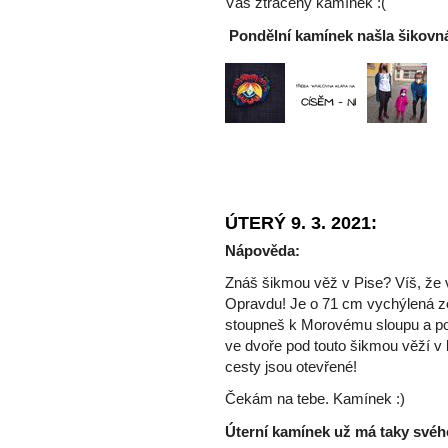
Váš ztracený kamínek :(
Pondělní kamínek našla šikovná
ÚTERÝ 9. 3. 2021:
Nápověda:
Znáš šikmou věž v Pise? Víš, že 
Opravdu! Je o 71 cm vychýlená ze
stoupneš k Morovému sloupu a po
ve dvoře pod touto šikmou věží v 
cesty jsou otevřené!
Čekám na tebe. Kamínek :)
Úterní kamínek už má taky svéh