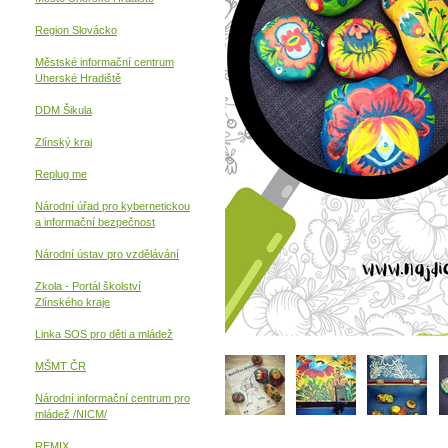
Region Slovácko
Městské informační centrum
Uherské Hradiště
DDM Šikula
Zlínský kraj
Replug me
Národní úřad pro kybernetickou
a informační
bezpečnost
Národní ústav pro vzdělávání
Zkola - Portál školství
Zlínského kraje
Linka SOS pro děti a mládež
MŠMT ČR
Národní informační centrum pro
mládež /NICM/
REMIX