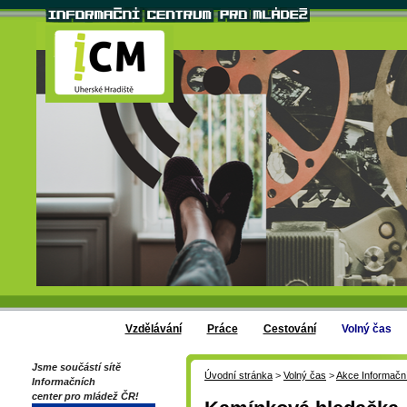
Vzdělávání
Práce
Cestování
Volný čas
Jsme součástí sítě
Úvodní stránka
>
Volný čas
>
Akce Informačn
Informačních
center pro mládež ČR!