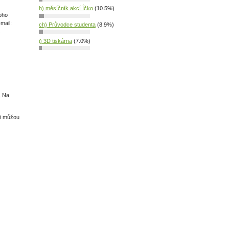
h) měsíčník akcí Íčko
(10.5%)
toho
mail:
ch) Průvodce studenta
(8.9%)
.
i) 3D tiskárna
(7.0%)
, Na
si můžou