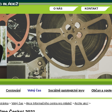
O NÁS
KONTAKT
Cestování
Volný čas
Sociálně patologické jevy
Občan a spole
stránka
>
Volný čas
>
Akce Informačního centra pro mládež
>
Archiv akcí
>
ďme Česko! 2021