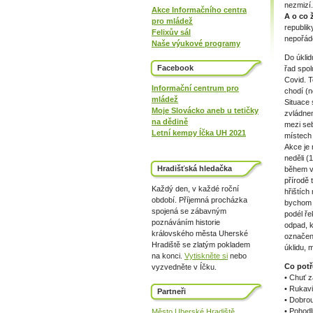
nezmizí.
Akce Informačního centra
A o co 
pro mládež
republik
Felixův sál
nepořád
Naše výukové programy
Do úklid
Facebook
řad spol
Covid. T
Informační centrum pro
chodí (n
mládež
Situace 
Moje Slovácko aneb u tetičky
zvládne
na dědině
mezi se
Letní kempy Íčka UH 2021
místech
Akce je
neděli (
Hradišťská hledačka
během v
přírodě 
Každý den, v každé roční
hřištích
období. Příjemná procházka
bychom r
spojená se zábavným
podél ře
poznáváním historie
odpad, k
královského města Uherské
označené
Hradiště se zlatým pokladem
úklidu, 
na konci.
Vytiskněte si
nebo
Co potř
vyzvedněte v Íčku.
• Chuť 
• Rukav
Partneři
• Dobro
• Pohodl
Město Uherské Hradiště