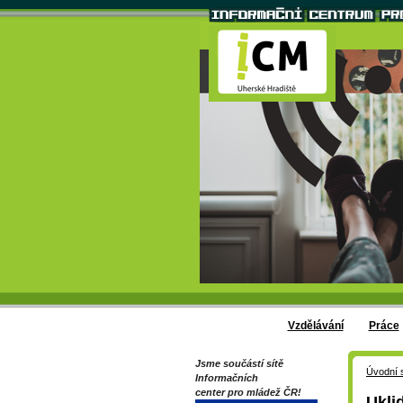
Vzdělávání
Práce
Jsme součástí sítě
Úvodní 
Informačních
center pro mládež ČR!
Ukli