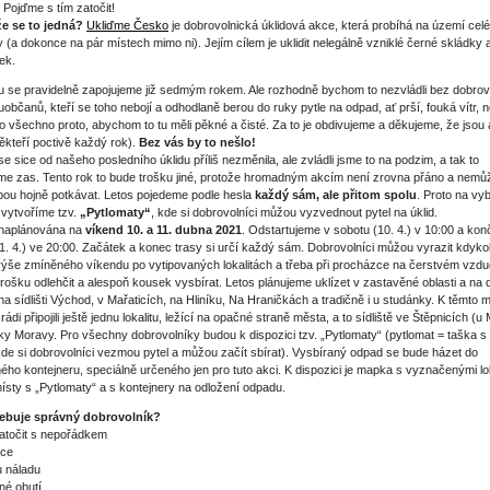
 Pojďme s tím zatočit!
že se to jedná?
Ukliďme Česko
je dobrovolnická úklidová akce, která probíhá na území cel
y (a dokonce na pár místech mimo ni). Jejím cílem je uklidit nelegálně vzniklé černé skládky 
ek.
u se pravidelně zapojujeme již sedmým rokem. Ale rozhodně bychom to nezvládli bez dobrov
uobčanů, kteří se toho nebojí a odhodlaně berou do ruky pytle na odpad, ať prší, fouká vítr, 
o všechno proto, abychom to tu měli pěkné a čisté. Za to je obdivujeme a děkujeme, že jsou 
ěkteří poctivě každý rok).
Bez vás by to nešlo!
se sice od našeho posledního úklidu příliš nezměnila, ale zvládli jsme to na podzim, a tak to
me zas. Tento rok to bude trošku jiné, protože hromadným akcím není zrovna přáno a nem
bou hojně potkávat. Letos pojedeme podle hesla
každý sám, ale přitom spolu
. Proto na vy
 vytvoříme tzv.
„Pytlomaty“
, kde si dobrovolníci můžou vyzvednout pytel na úklid.
 naplánována na
víkend 10. a 11. dubna 2021
. Odstartujeme v sobotu (10. 4.) v 10:00 a ko
11. 4.) ve 20:00. Začátek a konec trasy si určí každý sám. Dobrovolníci můžou vyrazit kdykol
ýše zmíněného víkendu po vytipovaných lokalitách a třeba při procházce na čerstvém vzd
trošku odlehčit a alespoň kousek vysbírat. Letos plánujeme uklízet v zastavěné oblasti a na
 na sídlišti Východ, v Mařaticích, na Hliníku, Na Hraničkách a tradičně i u studánky. K těmto 
ádi připojili ještě jednu lokalitu, ležící na opačné straně města, a to sídliště ve Štěpnicích (u
ky Moravy. Pro všechny dobrovolníky budou k dispozici tzv. „Pytlomaty“ (pytlomat = taška s p
de si dobrovolníci vezmou pytel a můžou začít sbírat). Vysbíraný odpad se bude házet do
ho kontejneru, speciálně určeného jen pro tuto akci. K dispozici je mapka s vyznačenými lo
místy s „Pytlomaty“ a s kontejnery na odložení odpadu.
ebuje správný dobrovolník?
zatočit s nepořádkem
ice
u náladu
né obutí