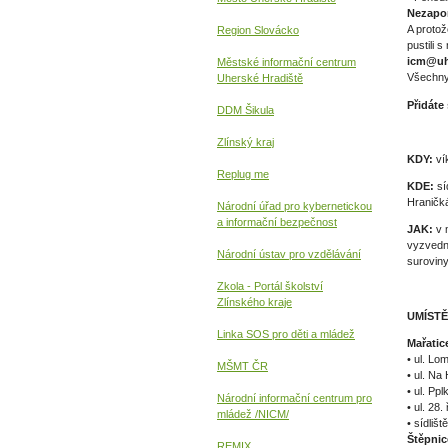
Nezapom
A protož
Region Slovácko
pustili 
icm@uhe
Městské informační centrum
Všechny 
Uherské Hradiště
Přidáte
DDM Šikula
Zlínský kraj
KDY:
ví
Replug me
KDE:
sí
Hraničká
Národní úřad pro kybernetickou
a informační
bezpečnost
JAK:
v 
vyzvedno
Národní ústav pro vzdělávání
surovin
Zkola - Portál školství
Zlínského kraje
UMÍSTĚ
Linka SOS pro děti a mládež
Mařatic
• ul. Lo
MŠMT ČR
• ul. Na
• ul. Pp
Národní informační centrum pro
• ul. 28.
mládež /NICM/
• sídliš
Štěpnic
REMIX