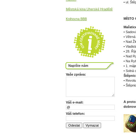
• ul. Št
Městská kina
Uherské Hradiště
MÍSTO 
Knihovna BBB
Mařatic
• Sadová
• Větrná
• Nad Žl
• Vladis
• 28. Ří
• Nad R
• Na Ry
Napište nám
• 1. máj
• Solná 
Vaše zpráva:
Štěpnic
• Revolu
• Štěpni
A proto
Váš e-mail:
dobrovo
Váš telefon: