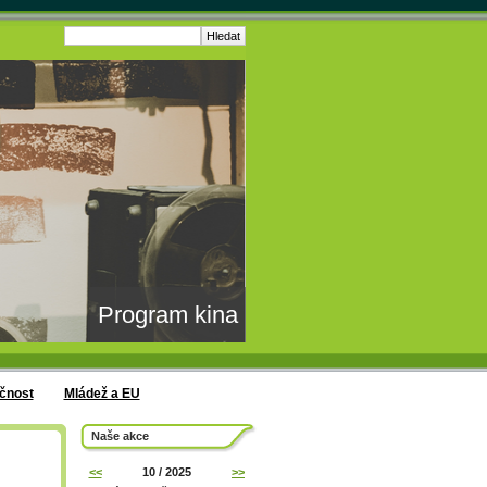
Program kina
čnost
Mládež a EU
Naše akce
<<
10 / 2025
>>