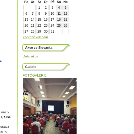
Po
Út
St
Čt
Pá
So
Ne
1
2
3
4
5
6
7
8
9
10
11
12
13
14
15
16
17
18
19
20
21
22
23
24
25
26
27
28
29
30
31
Zobrazit kalendář
Akce ze Slovácka
Další akce
Galerie
FOTOGALERIE
ě nás v
, s.r.o.
ousta z
 samo