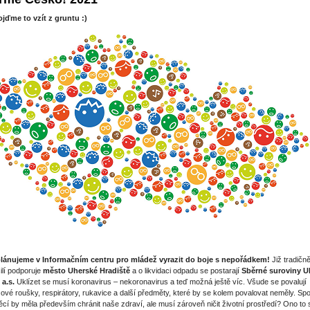
jďme to vzít z gruntu :)
 plánujeme v Informačním centru pro mládež vyrazit do boje s nepořádkem!
Již tradičn
ilí podporuje
město Uherské Hradiště
a o likvidaci odpadu se postarají
Sběrné suroviny UH
 a.s.
Uklízet se musí koronavirus – nekoronavirus a teď možná ještě víc. Všude se povalují
ové roušky, respirátory, rukavice a další předměty, které by se kolem povalovat neměly. Sp
ěcí by měla především chránit naše zdraví, ale musí zároveň ničit životní prostředí? Ono to