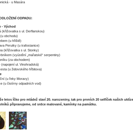
ěpnická - u Masára
ODLOŽENÍ ODPADU:
e - Východ
 (křižovatka s ul. Derflanskou)
 (u obchodu)
ebem (u hřiště)
lava Perutky (u trafostanice)
jna (křižovatka s ul. Stonky)
ybníkem (vyústění „mařatské“ serpentiny)
bníku (za obchodem)
e (napojení ul. Vinohradská)
cesta (u židovského hřbitova)
e
ční (u řeky Moravy)
ce (u čistírny odpadních vod)
že letos Íčko pro mládež slaví 20. narozeniny, tak pro prvních 20 selfíček našich uklíze
lníků připravujeme, od srdce malované, kamínky na památku.