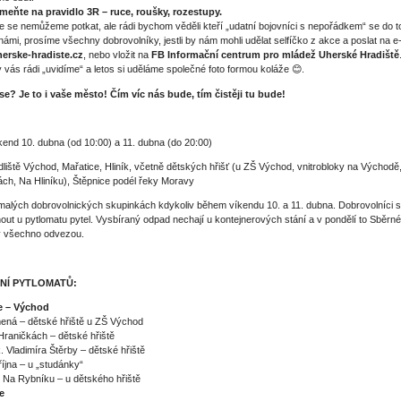
eňte na pravidlo 3R – ruce, roušky, rozestupy.
e se nemůžeme potkat, ale rádi bychom věděli kteří „udatní bojovníci s nepořádkem“ se do 
s námi, prosíme všechny dobrovolníky, jestli by nám mohli udělat selfíčko z akce a poslat na e-
rske-hradiste.cz
, nebo vložit na
FB Informační centrum pro mládež Uherské Hradiště
vás rádi „uvidíme“ a letos si uděláme společné foto formou koláže 😊.
 se? Je to i vaše město! Čím víc nás bude, tím čistěji tu bude!
kend 10. dubna (od 10:00) a 11. dubna (do 20:00)
dliště Východ, Mařatice, Hliník, včetně dětských hřišť (u ZŠ Východ, vnitrobloky na Východě
ch, Na Hliníku), Štěpnice podél řeky Moravy
malých dobrovolnických skupinkách kdykoliv během víkendu 10. a 11. dubna. Dobrovolníci 
ut u pytlomatu pytel. Vysbíraný odpad nechají u kontejnerových stání a v pondělí to Sběrné
y všechno odvezou.
NÍ PYTLOMATŮ:
e – Východ
mená – dětské hřiště u ZŠ Východ
 Hraničkách – dětské hřiště
lk. Vladimíra Štěrby – dětské hřiště
 října – u „studánky“
tě Na Rybníku – u dětského hřiště
e