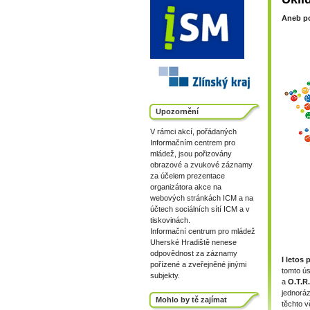
Aneb po
Upozornění
V rámci akcí, pořádaných
Informačním centrem pro
mládež, jsou pořizovány
obrazové a zvukové záznamy
za účelem prezentace
organizátora akce na
webových stránkách ICM a na
účtech sociálních sítí ICM a v
tiskovinách.
Informační centrum pro mládež
Uherské Hradiště nenese
odpovědnost za záznamy
I letos
pořízené a zveřejněné jinými
tomto ús
subjekty.
a
O.T.R.
jednoráz
Mohlo by tě zajímat
těchto v