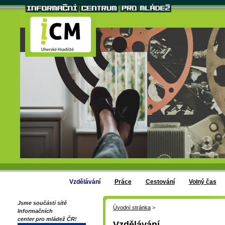
Vzdělávání
Práce
Cestování
Volný čas
Jsme součástí sítě
Úvodní stránka
>
Informačních
center pro mládež ČR!
Vzdělávání