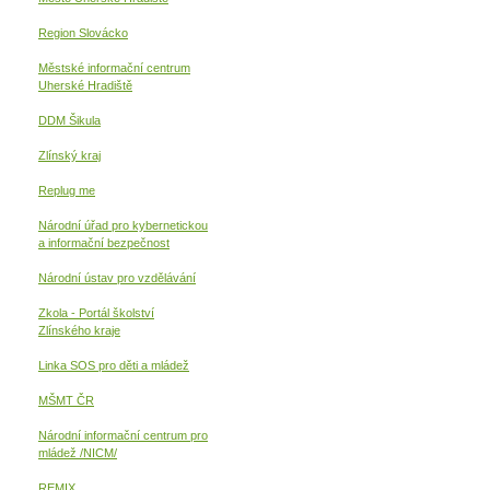
Region Slovácko
Městské informační centrum
Uherské Hradiště
DDM Šikula
Zlínský kraj
Replug me
Národní úřad pro kybernetickou
a informační
bezpečnost
Národní ústav pro vzdělávání
Zkola - Portál školství
Zlínského kraje
Linka SOS pro děti a mládež
MŠMT ČR
Národní informační centrum pro
mládež /NICM/
REMIX