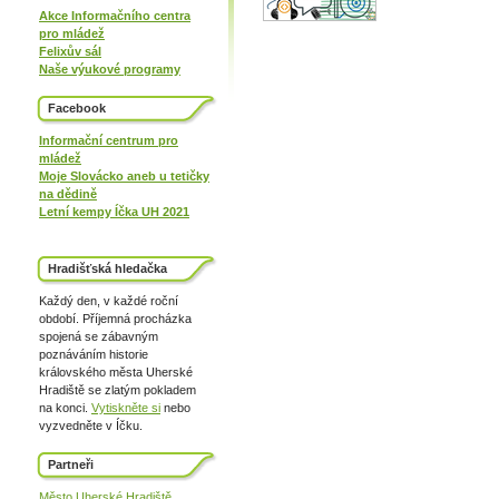
Akce Informačního centra
pro mládež
Felixův sál
Naše výukové programy
Facebook
Informační centrum pro
mládež
Moje Slovácko aneb u tetičky
na dědině
Letní kempy Íčka UH 2021
Hradišťská hledačka
Každý den, v každé roční
období. Příjemná procházka
spojená se zábavným
poznáváním historie
královského města Uherské
Hradiště se zlatým pokladem
na konci.
Vytiskněte si
nebo
vyzvedněte v Íčku.
Partneři
Město Uherské Hradiště