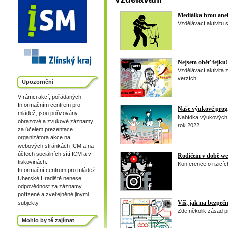
Mediálka hrou aneb
Vzdělávací aktivitu
Nejsem oběť fejku
Vzdělávací aktivita
verzích!
Upozornění
V rámci akcí, pořádaných
Informačním centrem pro
Naše výukové pro
mládež, jsou pořizovány
Nabídka výukových 
obrazové a zvukové záznamy
rok 2022.
za účelem prezentace
organizátora akce na
webových stránkách ICM a na
účtech sociálních sítí ICM a v
Rodičem v době w
tiskovinách.
Konference o rizicíc
Informační centrum pro mládež
Uherské Hradiště nenese
odpovědnost za záznamy
pořízené a zveřejněné jinými
Víš, jak na bezpečn
subjekty.
Zde několik zásad p
Mohlo by tě zajímat