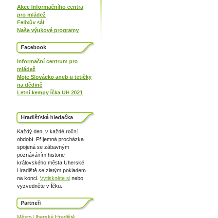
Akce Informačního centra
pro mládež
Felixův sál
Naše výukové programy
Facebook
Informační centrum pro
mládež
Moje Slovácko aneb u tetičky
na dědině
Letní kempy Íčka UH 2021
Hradišťská hledačka
Každý den, v každé roční
období. Příjemná procházka
spojená se zábavným
poznáváním historie
královského města Uherské
Hradiště se zlatým pokladem
na konci.
Vytiskněte si
nebo
vyzvedněte v Íčku.
Partneři
Město Uherské Hradiště