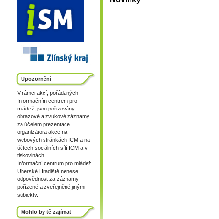
Upozornění
V rámci akcí, pořádaných
Informačním centrem pro
mládež, jsou pořizovány
obrazové a zvukové záznamy
za účelem prezentace
organizátora akce na
webových stránkách ICM a na
účtech sociálních sítí ICM a v
tiskovinách.
Informační centrum pro mládež
Uherské Hradiště nenese
odpovědnost za záznamy
pořízené a zveřejněné jinými
subjekty.
Mohlo by tě zajímat