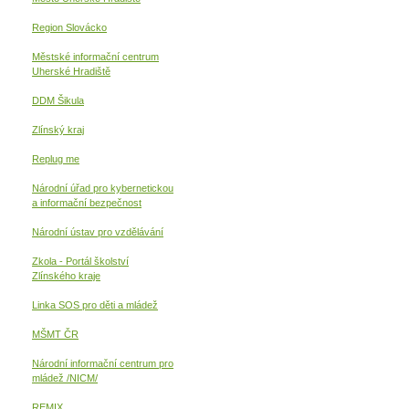
Region Slovácko
Městské informační centrum
Uherské Hradiště
DDM Šikula
Zlínský kraj
Replug me
Národní úřad pro kybernetickou
a informační
bezpečnost
Národní ústav pro vzdělávání
Zkola - Portál školství
Zlínského kraje
Linka SOS pro děti a mládež
MŠMT ČR
Národní informační centrum pro
mládež /NICM/
REMIX