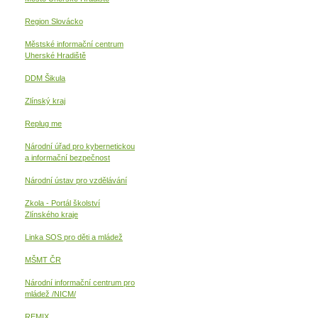
Region Slovácko
Městské informační centrum
Uherské Hradiště
DDM Šikula
Zlínský kraj
Replug me
Národní úřad pro kybernetickou
a informační
bezpečnost
Národní ústav pro vzdělávání
Zkola - Portál školství
Zlínského kraje
Linka SOS pro děti a mládež
MŠMT ČR
Národní informační centrum pro
mládež /NICM/
REMIX