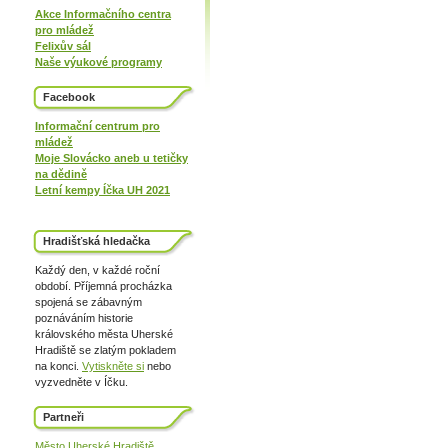
Akce Informačního centra
pro mládež
Felixův sál
Naše výukové programy
Facebook
Informační centrum pro
mládež
Moje Slovácko aneb u tetičky
na dědině
Letní kempy Íčka UH 2021
Hradišťská hledačka
Každý den, v každé roční
období. Příjemná procházka
spojená se zábavným
poznáváním historie
královského města Uherské
Hradiště se zlatým pokladem
na konci.
Vytiskněte si
nebo
vyzvedněte v Íčku.
Partneři
Město Uherské Hradiště