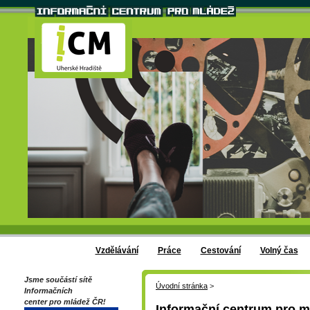
Vzdělávání
Práce
Cestování
Volný čas
Jsme součástí sítě
Úvodní stránka
>
Informačních
center pro mládež ČR!
Informační centrum pro m