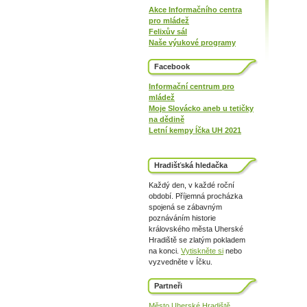
Akce Informačního centra
pro mládež
Felixův sál
Naše výukové programy
Facebook
Informační centrum pro
mládež
Moje Slovácko aneb u tetičky
na dědině
Letní kempy Íčka UH 2021
Hradišťská hledačka
Každý den, v každé roční
období. Příjemná procházka
spojená se zábavným
poznáváním historie
královského města Uherské
Hradiště se zlatým pokladem
na konci.
Vytiskněte si
nebo
vyzvedněte v Íčku.
Partneři
Město Uherské Hradiště