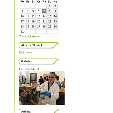
Po
Út
St
Čt
Pá
So
Ne
1
2
3
4
5
6
7
8
9
10
11
12
13
14
15
16
17
18
19
20
21
22
23
24
25
26
27
28
29
30
31
Zobrazit kalendář
Akce ze Slovácka
Další akce
Galerie
FOTOGALERIE
Anketa