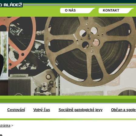
O NÁS
KONTAKT
Cestování
Volný čas
Sociálně patologické jevy
Občan a spole
stránka
>
e