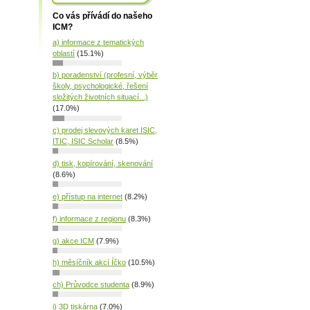
Co vás přívádí do našeho
ICM?
a) informace z tematických
oblastí
(15.1%)
b) poradenství (profesní, výběr
školy, psychologické, řešení
složitých životních situací...)
(17.0%)
c) prodej slevových karet ISIC,
ITIC, ISIC Scholar
(8.5%)
d) tisk, kopírování, skenování
(8.6%)
e) přístup na internet
(8.2%)
f) informace z regionu
(8.3%)
g) akce ICM
(7.9%)
h) měsíčník akcí Íčko
(10.5%)
ch) Průvodce studenta
(8.9%)
i) 3D tiskárna
(7.0%)