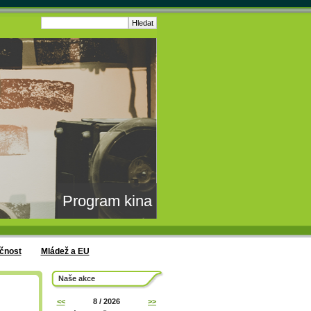
Program kina
čnost
Mládež a EU
Naše akce
<<
8 / 2026
>>