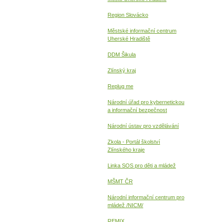
Region Slovácko
Městské informační centrum
Uherské Hradiště
DDM Šikula
Zlínský kraj
Replug me
Národní úřad pro kybernetickou
a informační
bezpečnost
Národní ústav pro vzdělávání
Zkola - Portál školství
Zlínského kraje
Linka SOS pro děti a mládež
MŠMT ČR
Národní informační centrum pro
mládež /NICM/
REMIX