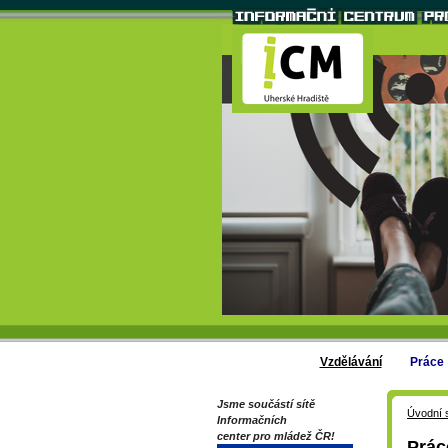
Vzdělávání
Práce
Jsme součástí sítě
Úvodní 
Informačních
center pro mládež ČR!
Prác