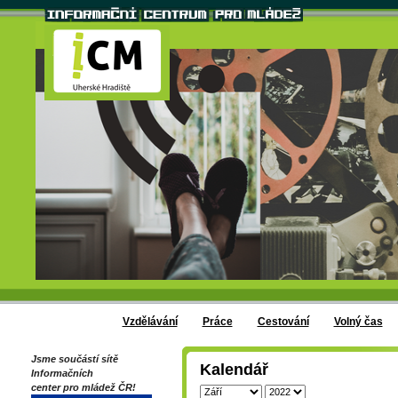
Vzdělávání
Práce
Cestování
Volný čas
Jsme součástí sítě
Kalendář
Informačních
center pro mládež ČR!