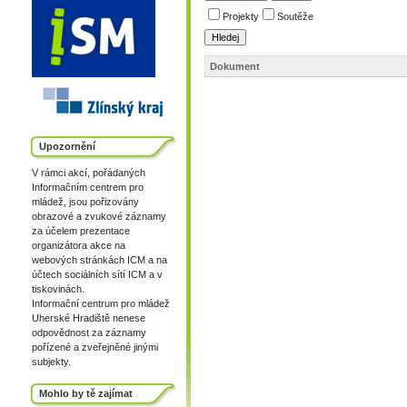
Projekty
Soutěže
Dokument
Upozornění
V rámci akcí, pořádaných
Informačním centrem pro
mládež, jsou pořizovány
obrazové a zvukové záznamy
za účelem prezentace
organizátora akce na
webových stránkách ICM a na
účtech sociálních sítí ICM a v
tiskovinách.
Informační centrum pro mládež
Uherské Hradiště nenese
odpovědnost za záznamy
pořízené a zveřejněné jinými
subjekty.
Mohlo by tě zajímat