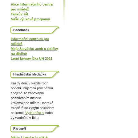
Akce Informačního centra
pro mládež
Felixův sál
Naše výukové programy
Facebook
Informační centrum pro
mládež
Moje Slovácko aneb u tetičky
na dědině
Letní kempy Íčka UH 2021
Hradišťská hledačka
Každý den, v každé roční
období. Příjemná procházka
spojená se zábavným
poznáváním historie
královského města Uherské
Hradiště se zlatým pokladem
na konci.
Vytiskněte si
nebo
vyzvedněte v Íčku.
Partneři
Město Uherské Hradiště