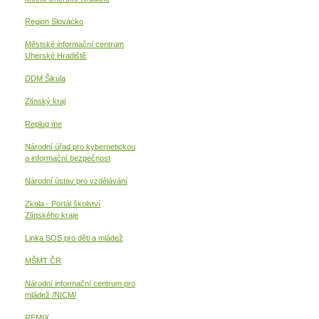
Region Slovácko
Městské informační centrum
Uherské Hradiště
DDM Šikula
Zlínský kraj
Replug me
Národní úřad pro kybernetickou
a informační
bezpečnost
Národní ústav pro vzdělávání
Zkola - Portál školství
Zlínského kraje
Linka SOS pro děti a mládež
MŠMT ČR
Národní informační centrum pro
mládež /NICM/
REMIX