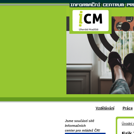
Vzdělávání
Práce
Jsme součástí sítě
Úvodní 
Informačních
center pro mládež ČR!
Erik