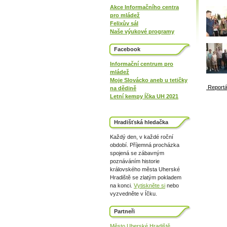
Akce Informačního centra
pro mládež
Felixův sál
Naše výukové programy
Facebook
Informační centrum pro
mládež
Moje Slovácko aneb u tetičky
Report
na dědině
Letní kempy Íčka UH 2021
Hradišťská hledačka
Každý den, v každé roční
období. Příjemná procházka
spojená se zábavným
poznáváním historie
královského města Uherské
Hradiště se zlatým pokladem
na konci.
Vytiskněte si
nebo
vyzvedněte v Íčku.
Partneři
Město Uherské Hradiště