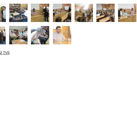
áž TVS