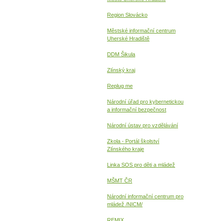
Region Slovácko
Městské informační centrum
Uherské Hradiště
DDM Šikula
Zlínský kraj
Replug me
Národní úřad pro kybernetickou
a informační
bezpečnost
Národní ústav pro vzdělávání
Zkola - Portál školství
Zlínského kraje
Linka SOS pro děti a mládež
MŠMT ČR
Národní informační centrum pro
mládež /NICM/
REMIX