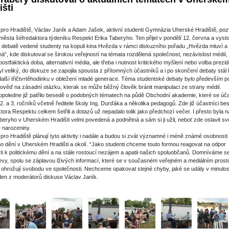
išti
 pro Hradiště, Václav Janík a Adam Jašek, aktivní studenti Gymnázia Uherské Hradiště, poz
ěsta šéfredaktora týdeníku Respekt Erika Taberyho. Ten přijel v pondělí 12. června a vysto
 debatě vedené studenty na kopuli kina Hvězda v rámci diskuzního pořadu „Hvězda mluví a
á“, kde diskutoval se širokou veřejností na témata rozdělená společnost, nezávislost médií, 
 postfaktická doba, alternativní média, ale třeba i nutnost kritického myšlení nebo volba prezid
l veliký, do diskuze se zapojila spousta z přítomných účastníků a i po skončení debaty stál 
alší třičtvrtěhodinku v obležení mladé generace. Téma studentské debaty bylo především p
pověď na zásadní otázku, kterak se může běžný člověk bránit manipulaci ze strany médií.
opoledne již patřilo besedě o podobných tématech na půdě Obchodní akademie, které se účas
 2. a 3. ročníků včetně ředitele školy Ing. Durďáka a několika pedagogů. Zde již účastníci be
tora Respektu celkem šetřili a dotazů už nepadalo tolik jako předchozí večer. I přesto byla 
beryho v Uherském Hradišti velmi povedená a podnětná a sám si ji užil, neboť zde oslavit sv
é narozeniny.
 pro Hradiště plánují tyto aktivity i nadále a budou si zvát významné i méně známé osobnosti
o dění v Uherském Hradišti a okolí. “Jako studenti chceme touto formou reagovat na odpor
ti k politickému dění a na stále rostoucí nezájem a apatii našich spoluobčanů. Domníváme se 
jevy, spolu se záplavou lživých informací, které se v současném veřejném a mediálním prost
, ohrožují svobodu ve společnosti. Nechceme opakovat stejné chyby, jaké se udály v minulost
den z moderátorů diskuse Václav Janík.