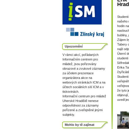
Hrad
Studenti
našeho m
hodin na
naslouch
bubliny,
Zájem by
Tabery d
Upozornění
najít od
Úterní d
V rámci akcí, pořádaných
studenti
Informačním centrem pro
šéfredak
mládež, jsou pořizovány
Erika Ta
obrazové a zvukové záznamy
čtyřicát
za účelem prezentace
Studenti
organizátora akce na
veřejnéh
webových stránkách ICM a na
veřejnos
účtech sociálních sítí ICM a v
že tyto 
tiskovinách.
objevují
Informační centrum pro mládež
uvedl je
Uherské Hradiště nenese
odpovědnost za záznamy
pořízené a zveřejněné jinými
subjekty.
Mohlo by tě zajímat