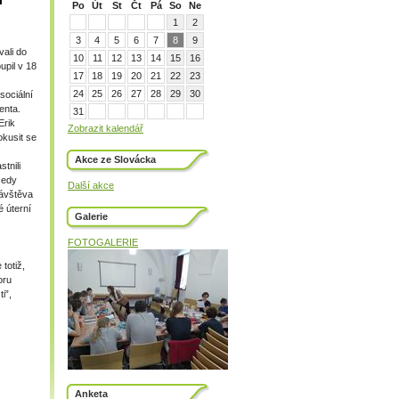
Po
Út
St
Čt
Pá
So
Ne
1
2
3
4
5
6
7
8
9
vali do
10
11
12
13
14
15
16
upil v 18
17
18
19
20
21
22
23
24
25
26
27
28
29
30
sociální
enta.
31
Erik
Zobrazit kalendář
okusit se
Akce ze Slovácka
tnili
sedy
Další akce
návštěva
é úterní
Galerie
FOTOGALERIE
totiž,
oru
i”,
Anketa