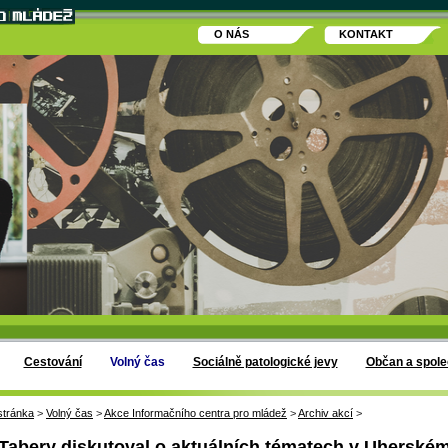
O NÁS
KONTAKT
Cestování
Volný čas
Sociálně patologické jevy
Občan a spole
stránka
>
Volný čas
>
Akce Informačního centra pro mládež
>
Archiv akcí
>
 Tabery diskutoval o aktuálních tématech v Uherské