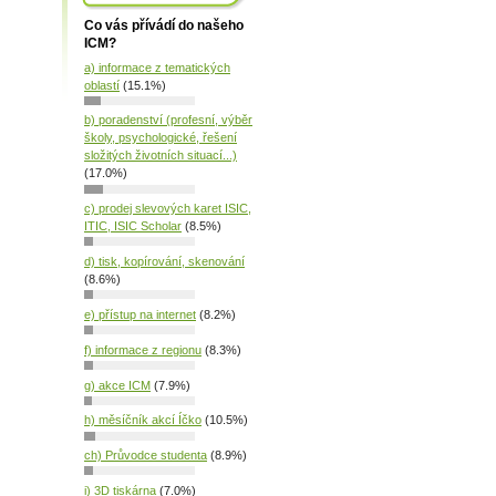
Co vás přívádí do našeho
ICM?
a) informace z tematických
oblastí
(15.1%)
b) poradenství (profesní, výběr
školy, psychologické, řešení
složitých životních situací...)
(17.0%)
c) prodej slevových karet ISIC,
ITIC, ISIC Scholar
(8.5%)
d) tisk, kopírování, skenování
(8.6%)
e) přístup na internet
(8.2%)
f) informace z regionu
(8.3%)
g) akce ICM
(7.9%)
h) měsíčník akcí Íčko
(10.5%)
ch) Průvodce studenta
(8.9%)
i) 3D tiskárna
(7.0%)