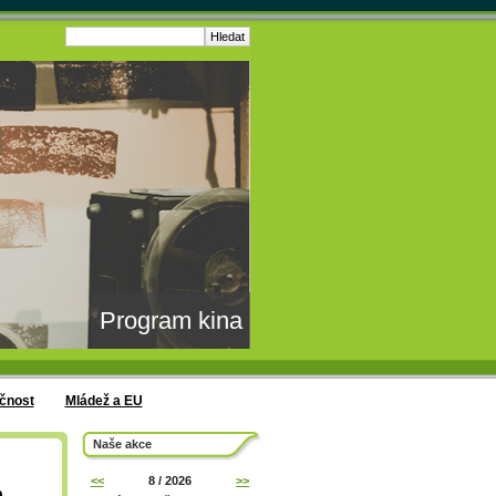
Program kina
čnost
Mládež a EU
Naše akce
<<
8 / 2026
>>
m