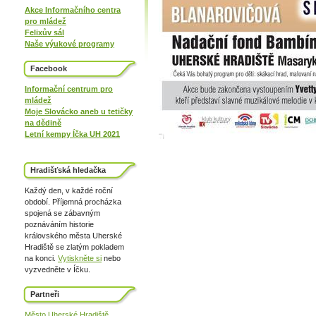
Akce Informačního centra
pro mládež
Felixův sál
Naše výukové programy
Facebook
Informační centrum pro
mládež
Moje Slovácko aneb u tetičky
na dědině
Letní kempy Íčka UH 2021
Hradišťská hledačka
Každý den, v každé roční
období. Příjemná procházka
spojená se zábavným
poznáváním historie
královského města Uherské
Hradiště se zlatým pokladem
na konci.
Vytiskněte si
nebo
vyzvedněte v Íčku.
Partneři
Město Uherské Hradiště