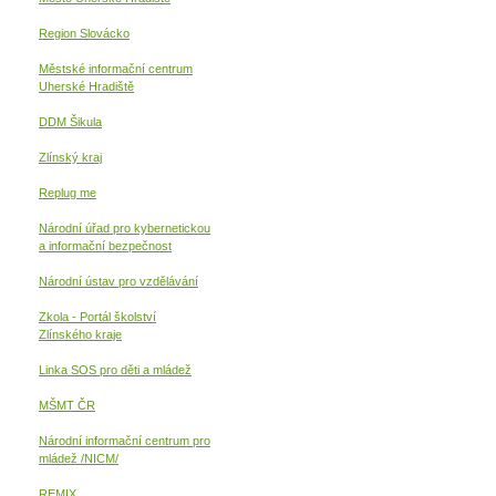
Region Slovácko
Městské informační centrum
Uherské Hradiště
DDM Šikula
Zlínský kraj
Replug me
Národní úřad pro kybernetickou
a informační
bezpečnost
Národní ústav pro vzdělávání
Zkola - Portál školství
Zlínského kraje
Linka SOS pro děti a mládež
MŠMT ČR
Národní informační centrum pro
mládež /NICM/
REMIX