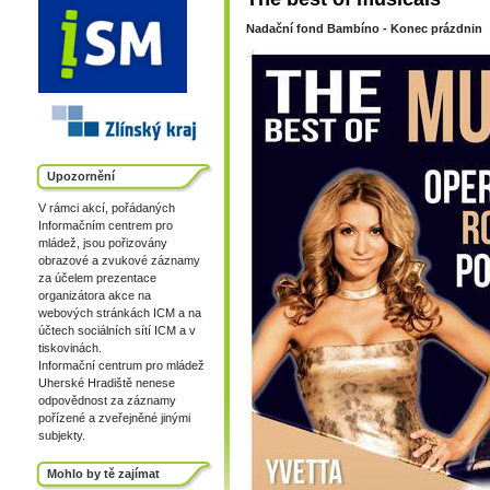
Nadační fond Bambíno - Konec prázdnin
Upozornění
V rámci akcí, pořádaných
Informačním centrem pro
mládež, jsou pořizovány
obrazové a zvukové záznamy
za účelem prezentace
organizátora akce na
webových stránkách ICM a na
účtech sociálních sítí ICM a v
tiskovinách.
Informační centrum pro mládež
Uherské Hradiště nenese
odpovědnost za záznamy
pořízené a zveřejněné jinými
subjekty.
Mohlo by tě zajímat