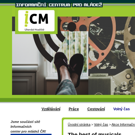
Vzdělávání
Práce
Cestování
Volný čas
Jsme součástí sítě
Úvodní stránka
>
Volný čas
>
Akce Informačn
Informačních
center pro mládež ČR!
The best of musicals