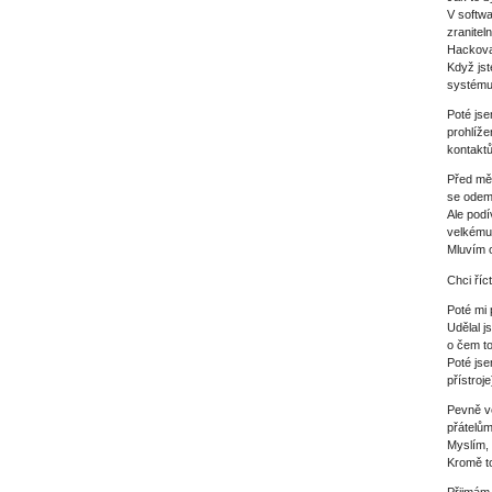
V softwa
zraniteln
Hackoval
Když jst
systému
Poté jse
prohlíže
kontaktů
Před mě
se odem
Ale podí
velkému 
Mluvím 
Chci říc
Poté mi 
Udělal j
o čem to
Poté jse
přístroj
Pevně v
přátelů
Myslím, 
Kromě to