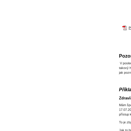
Pozor
V posled
takový h
jak pozn
Příkl
Zdraví
Mám špa
17.07.20
přístup
To je zb
Jak to b