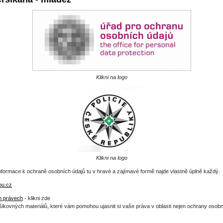
Klikni na logo
Klikni na logo
formace k ochraně osobních údajů tu v hravé a zajímavé formě najde vlastně úplně každý.
ou.cz
h právech
- klikni zde
šikovných materiálů, které vám pomohou ujasnit si vaše práva v oblasti nejen ochrany osob