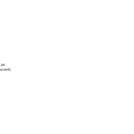
 jak
azatelů,