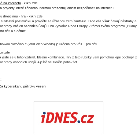
ě na internetu
- klikni zde
a projekty, které zábavnou formou prezentují oblast bezpečnosti na internetu.
 diwočinou
- hra - klikni zde
 si vlastní postavičku a projděte se úžasnou zemí fantazie. I zde vás však čekají nástrahy a
 ochrany vašich osobních údajů. Hru vytvořila Rada Evropy v rámci svého programu „Budu
ro děti a s dětmi“.
bowou diwočinou“ (Wild Web Woods) je určena pro Vás – pro děti.
ikni zde
 a ještě se u toho vzdělat. Ideální kombinace. Hry z této rubriky vám pomohou lépe pochopit 
 ochrany osobních údajů. A ještě se skvěle pobavíte!
:
Za kyberšikanu půl roku vězení