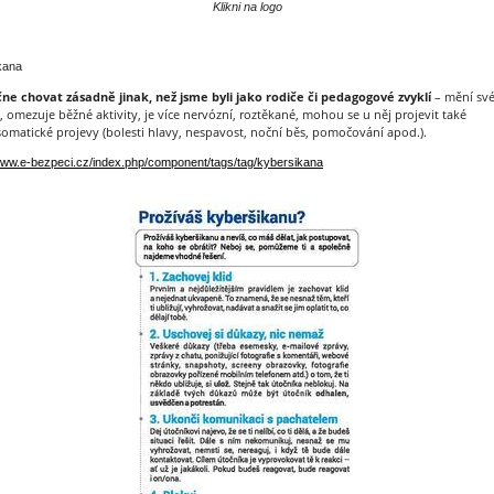
Klikni na logo
kana
čne chovat zásadně jinak, než jsme byli jako rodiče či pedagogové zvyklí
– mění sv
, omezuje běžné aktivity, je více nervózní, roztěkané, mohou se u něj projevit také
omatické projevy (bolesti hlavy, nespavost, noční běs, pomočování apod.).
/www.e-bezpeci.cz/index.php/component/tags/tag/kybersikana