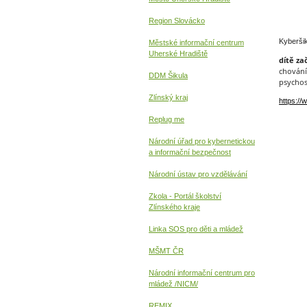
Region Slovácko
Kyberši
Městské informační centrum
Uherské Hradiště
dítě za
chování
DDM Šikula
psychos
Zlínský kraj
https:/
Replug me
Národní úřad pro kybernetickou
a informační
bezpečnost
Národní ústav pro vzdělávání
Zkola - Portál školství
Zlínského kraje
Linka SOS pro děti a mládež
MŠMT ČR
Národní informační centrum pro
mládež /NICM/
REMIX