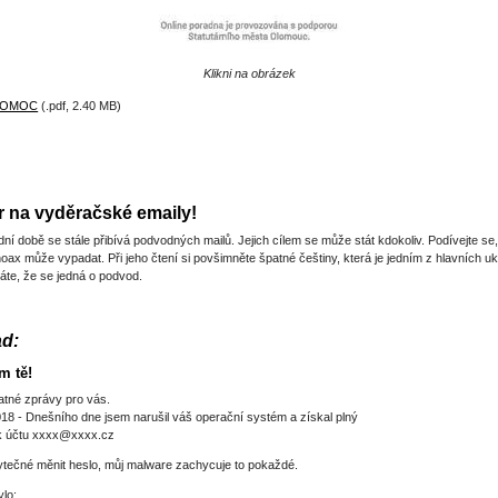
Klikni na obrázek
POMOC
(.pdf, 2.40 MB)
 na vyděračské emaily!
ní době se stále přibívá podvodných mailů. Jejich cílem se může stát kdokoliv. Podívejte se,
oax může vypadat. Při jeho čtení si povšimněte špatné češtiny, která je jedním z hlavních uk
áte, že se jedná o podvod.
ad:
m tě!
tné zprávy pro vás.
18 - Dnešního dne jsem narušil váš operační systém a získal plný
 k účtu xxxx@xxxx.cz
ytečné měnit heslo, můj malware zachycuje to pokaždé.
ylo: