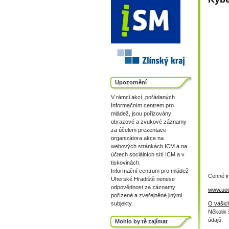
Upozornění
V rámci akcí, pořádaných
Informačním centrem pro
mládež, jsou pořizovány
obrazové a zvukové záznamy
za účelem prezentace
organizátora akce na
webových stránkách ICM a na
účtech sociálních sítí ICM a v
tiskovinách.
Informační centrum pro mládež
Cenné in
Uherské Hradiště nenese
odpovědnost za záznamy
www.uo
pořízené a zveřejněné jinými
subjekty.
O vašic
Několik 
údajů.
Mohlo by tě zajímat