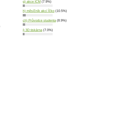
g) akce ICM
(7.9%)
h) měsíčník akcí Íčko
(10.5%)
ch) Průvodce studenta
(8.9%)
é
i) 3D tiskárna
(7.0%)