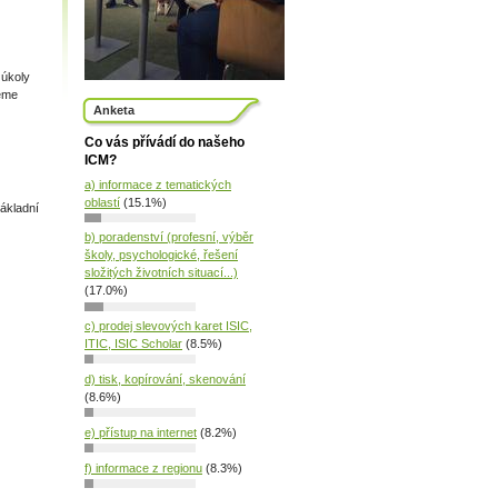
 úkoly
jeme
Anketa
Co vás přívádí do našeho
ICM?
a) informace z tematických
oblastí
(15.1%)
základní
b) poradenství (profesní, výběr
školy, psychologické, řešení
složitých životních situací...)
(17.0%)
c) prodej slevových karet ISIC,
ITIC, ISIC Scholar
(8.5%)
d) tisk, kopírování, skenování
(8.6%)
e) přístup na internet
(8.2%)
f) informace z regionu
(8.3%)