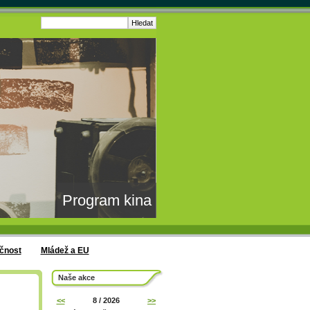
Program kina
čnost
Mládež a EU
Naše akce
<<
8 / 2026
>>