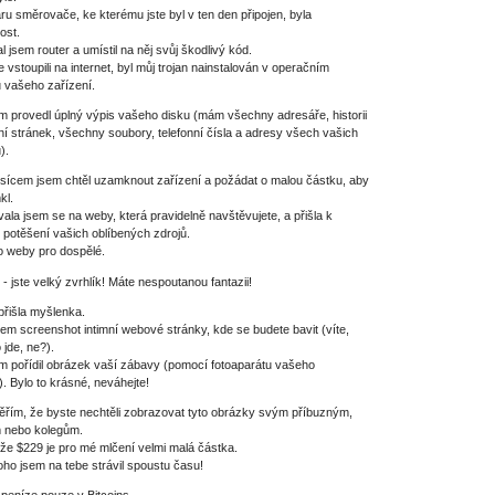
ru směrovače, ke kterému jste byl v ten den připojen, byla
ost.
 jsem router a umístil na něj svůj škodlivý kód.
e vstoupili na internet, byl můj trojan nainstalován v operačním
 vašeho zařízení.
m provedl úplný výpis vašeho disku (mám všechny adresáře, historii
ní stránek, všechny soubory, telefonní čísla a adresy všech vašich
).
sícem jsem chtěl uzamknout zařízení a požádat o malou částku, aby
kl.
vala jsem se na weby, která pravidelně navštěvujete, a přišla k
potěšení vašich oblíbených zdrojů.
o weby pro dospělé.
t - jste velký zvrhlík! Máte nespoutanou fantazii!
přišla myšlenka.
sem screenshot intimní webové stránky, kde se budete bavit (víte,
 jde, ne?).
m pořídil obrázek vaší zábavy (pomocí fotoaparátu vašeho
e). Bylo to krásné, neváhejte!
ěřím, že byste nechtěli zobrazovat tyto obrázky svým příbuzným,
m nebo kolegům.
že $229 je pro mé mlčení velmi malá částka.
ho jsem na tebe strávil spoustu času!