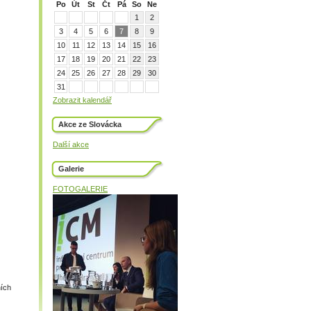
Po
Út
St
Čt
Pá
So
Ne
1
2
3
4
5
6
7
8
9
10
11
12
13
14
15
16
17
18
19
20
21
22
23
24
25
26
27
28
29
30
31
Zobrazit kalendář
Akce ze Slovácka
Další akce
Galerie
FOTOGALERIE
ních