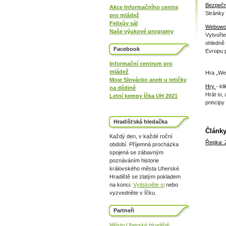
Bezpečn
Akce Informačního centra
Stránky 
pro mládež
Felixův sál
Webowou
Naše výukové programy
Vytvořte
ohledně
Facebook
Evropu p
Informační centrum pro
mládež
Hra „We
Moje Slovácko aneb u tetičky
Hry
- kl
na dědině
Hrát si,
Letní kempy Íčka UH 2021
principy
Hradišťská hledačka
Články
Každý den, v každé roční
Řepka: 
období. Příjemná procházka
spojená se zábavným
poznáváním historie
královského města Uherské
Hradiště se zlatým pokladem
na konci.
Vytiskněte si
nebo
vyzvedněte v Íčku.
Partneři
Město Uherské Hradiště