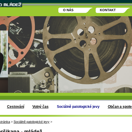
O NÁS
KONTAKT
Cestování
Volný čas
Sociálně patologické jevy
Občan a spole
stránka
>
Sociálně patologické jevy
>
ršikana - mládež