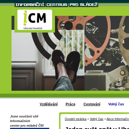
Vzdělávání
Práce
Cestování
Volný čas
Jsme součástí sítě
Úvodní stránka
>
Volný čas
>
Akce Informačn
Informačních
center pro mládež ČR!