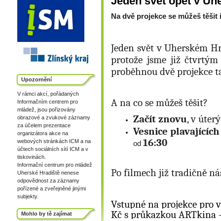
Jeden svět opět v Uh
Na dvě projekce se můžeš těšit i
Jeden svět v Uherském Hra
protože jsme již čtvrtým 
proběhnou dvě projekce ta
Upozornění
V rámci akcí, pořádaných
A na co se můžeš těšit?
Informačním centrem pro
mládež, jsou pořizovány
Začít znovu
, v úter
obrazové a zvukové záznamy
za účelem prezentace
Vesnice plavajících
organizátora akce na
16:30
webových stránkách ICM a na
od
účtech sociálních sítí ICM a v
tiskovinách.
Informační centrum pro mládež
Po filmech již tradičně n
Uherské Hradiště nenese
odpovědnost za záznamy
pořízené a zveřejněné jinými
subjekty.
Vstupné na projekce pro v
Kč s průkazkou ARTkina –
Mohlo by tě zajímat