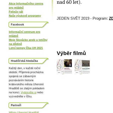
nad 60 let).
Akce Informačního centra
pro mládež
Felixův sál
Naše výukové programy
JEDEN SVĚT 2019 - Program:
Z
Facebook
Informační centrum pro
mládež
Moje Slovácko aneb u tetičky
na dědině
Letní kempy Íčka UH 2021
Výběr filmů
Hradišťská hledačka
Každý den, v každé roční
období. Příjemná procházka
spojená se zábavným
poznáváním historie
královského města Uherské
Hradiště se zlatým pokladem
na konci.
Vytiskněte si
nebo
vyzvedněte v Íčku.
Partneři
Město Uherské Hradiště