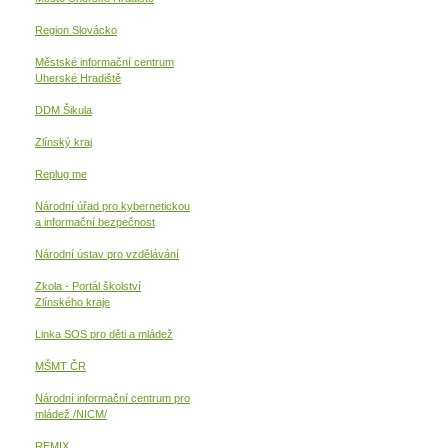
Region Slovácko
Městské informační centrum
Uherské Hradiště
DDM Šikula
Zlínský kraj
Replug me
Národní úřad pro kybernetickou
a informační
bezpečnost
Národní ústav pro vzdělávání
Zkola - Portál školství
Zlínského kraje
Linka SOS pro děti a mládež
MŠMT ČR
Národní informační centrum pro
mládež /NICM/
REMIX