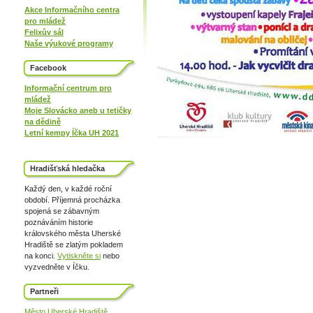
Akce Informačního centra
pro mládež
Felixův sál
Naše výukové programy
Facebook
Informační centrum pro
mládež
Moje Slovácko aneb u tetičky
na dědině
Letní kempy Íčka UH 2021
Hradišťská hledačka
Každý den, v každé roční
období. Příjemná procházka
spojená se zábavným
poznáváním historie
královského města Uherské
Hradiště se zlatým pokladem
na konci.
Vytiskněte si
nebo
vyzvedněte v Íčku.
Partneři
Město Uherské Hradiště