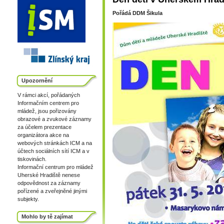
Pořádá DDM Šikula
Upozornění
V rámci akcí, pořádaných
Informačním centrem pro
mládež, jsou pořizovány
obrazové a zvukové záznamy
za účelem prezentace
organizátora akce na
webových stránkách ICM a na
účtech sociálních sítí ICM a v
tiskovinách.
Informační centrum pro mládež
Uherské Hradiště nenese
odpovědnost za záznamy
pořízené a zveřejněné jinými
subjekty.
Mohlo by tě zajímat