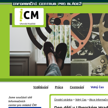
Vzdělávání
Práce
Cestování
Volný čas
Jsme součástí sítě
Úvodní stránka
>
Volný čas
>
Akce Informačn
Informačních
center pro mládež ČR!
Den dětí v Uherském Hrad