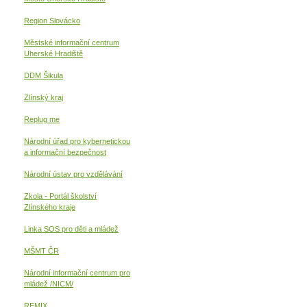
Region Slovácko
Městské informační centrum
Uherské Hradiště
DDM Šikula
Zlínský kraj
Replug me
Národní úřad pro kybernetickou
a informační
bezpečnost
Národní ústav pro vzdělávání
Zkola - Portál školství
Zlínského kraje
Linka SOS pro děti a mládež
MŠMT ČR
Národní informační centrum pro
mládež /NICM/
REMIX