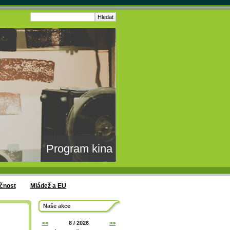
Program kina
čnost
Mládež a EU
Naše akce
<<
8 / 2026
>>