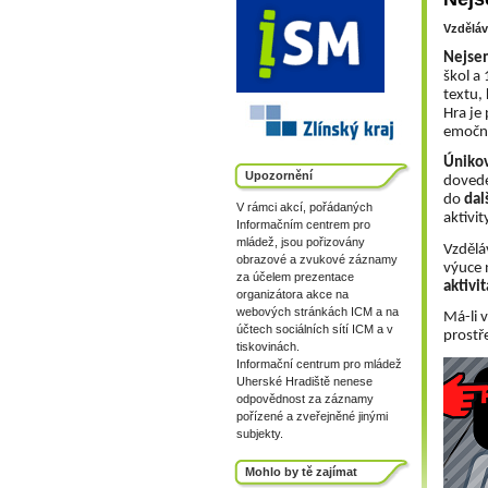
Vzděláv
Nejsem
škol a 
textu, 
Hra je 
emočně
Únikov
Upozornění
dovede
do 
dal
V rámci akcí, pořádaných
aktivi
Informačním centrem pro
mládež, jsou pořizovány
Vzděláv
obrazové a zvukové záznamy
výuce 
za účelem prezentace
aktivi
organizátora akce na
webových stránkách ICM a na
Má-li v
účtech sociálních sítí ICM a v
prostř
tiskovinách.
Informační centrum pro mládež
Uherské Hradiště nenese
odpovědnost za záznamy
pořízené a zveřejněné jinými
subjekty.
Mohlo by tě zajímat