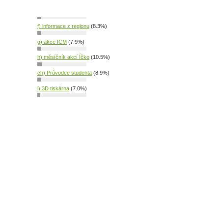
e) přístup na internet
(8.2%)
f) informace z regionu
(8.3%)
g) akce ICM
(7.9%)
h) měsíčník akcí Íčko
(10.5%)
ch) Průvodce studenta
(8.9%)
i) 3D tiskárna
(7.0%)