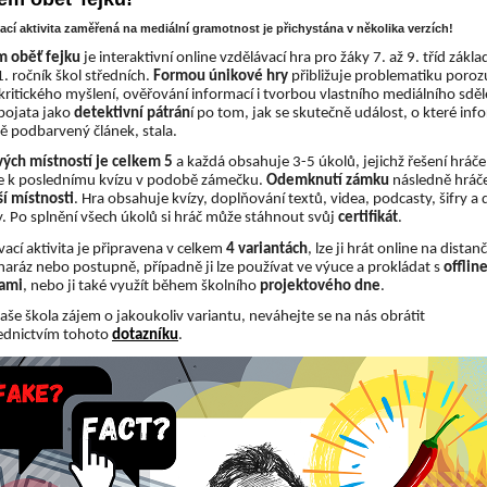
ací aktivita zaměřená na mediální gramotnost je přichystána v několika verzích!
 oběť fejku
 je interaktivní online vzdělávací hra pro žáky 7. až 9. tříd zákla
1. ročník škol středních. 
Formou únikové hry
 přibližuje problematiku poroz
kritického myšlení, ověřování informací i tvorbou vlastního mediálního sdělen
pojata jako 
detektivní pátrán
í po tom, jak se skutečně událost, o které inf
 podbarvený článek, stala.
ých místností je celkem 5
 a každá obsahuje 3-5 úkolů, jejichž řešení hráče 
 k poslednímu kvízu v podobě zámečku. 
Odemknutí zámku
 následně hráče
ší místnosti
. Hra obsahuje kvízy, doplňování textů, videa, podcasty, šifry a da
ty. Po splnění všech úkolů si hráč může stáhnout svůj 
certifikát
.
ací aktivita je připravena v celkem 
4 variantách
, lze ji hrát online na distanč
naráz nebo postupně, případně ji lze používat ve výuce a prokládat s 
offline
tami
, nebo ji také využít během školního 
projektového dne
. 
aše škola zájem o jakoukoliv variantu, neváhejte se na nás obrátit 
ednictvím tohoto 
dotazníku
.