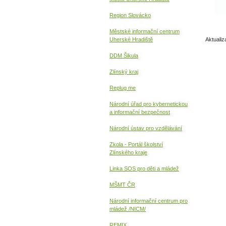
Region Slovácko
Městské informační centrum
Uherské Hradiště
Aktualiz
DDM Šikula
Zlínský kraj
Replug me
Národní úřad pro kybernetickou
a informační
bezpečnost
Národní ústav pro vzdělávání
Zkola - Portál školství
Zlínského kraje
Linka SOS pro děti a mládež
MŠMT ČR
Národní informační centrum pro
mládež /NICM/
REMIX