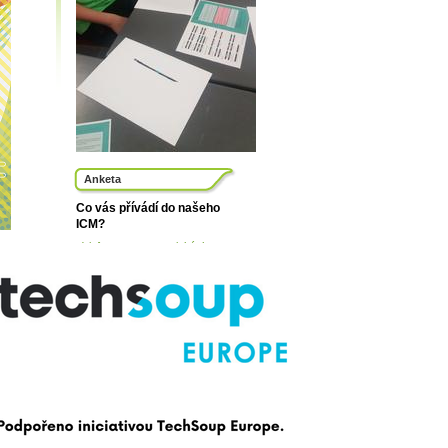
Anketa
Co vás přívádí do našeho
ICM?
a) informace z tematických
oblastí
(15.1%)
b) poradenství (profesní, výběr
školy, psychologické, řešení
složitých životních situací...)
(17.1%)
c) prodej slevových karet ISIC,
ITIC, ISIC Scholar
(8.5%)
d) tisk, kopírování, skenování
(8.6%)