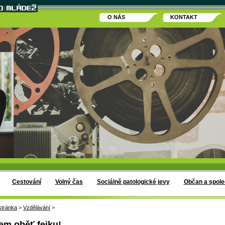
O NÁS
KONTAKT
Cestování
Volný čas
Sociálně patologické jevy
Občan a spole
stránka
>
Vzdělávání
>
em oběť fejku!