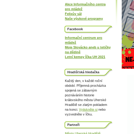
Akce Informačního centra
pro mládež
Felixův sál
Naše výukové programy
Facebook
Informační centrum pro
mládež
Moje Slovácko aneb u tetičky
na dědině
Letní kempy Íčka UH 2021
Hradišťská hledačka
Každý den, v každé roční
období. Příjemná procházka
spojená se zábavným
poznáváním historie
královského města Uherské
Hradiště se zlatým pokladem
na konci.
Vytiskněte si
nebo
vyzvedněte v Íčku.
Partneři
Město Uherské Hradiště