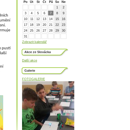
Po
Út
St
Čt
Pá
So
Ne
1
2
3
4
5
6
7
8
9
dních 
10
11
12
13
14
15
16
umění 
17
18
19
20
21
22
23
í.  
ormuje 
24
25
26
27
28
29
30
31
Zobrazit kalendář
 pustí 
Akce ze Slovácka
lší 
Další akce
ní 
Galerie
 
FOTOGALERIE