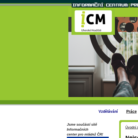
Vzdělávání
Práce
Jsme součástí sítě
Úvodní 
Informačních
center pro mládež ČR!
Nejs