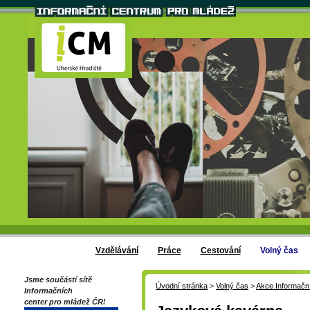
Vzdělávání
Práce
Cestování
Volný čas
Jsme součástí sítě
Úvodní stránka
>
Volný čas
>
Akce Informačn
Informačních
center pro mládež ČR!