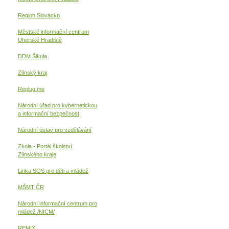
Region Slovácko
Městské informační centrum
Uherské Hradiště
DDM Šikula
Zlínský kraj
Replug me
Národní úřad pro kybernetickou
a informační
bezpečnost
Národní ústav pro vzdělávání
Zkola - Portál školství
Zlínského kraje
Linka SOS pro děti a mládež
MŠMT ČR
Národní informační centrum pro
mládež /NICM/
REMIX