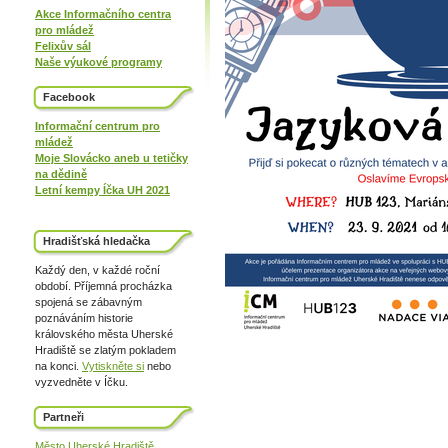
Akce Informačního centra
pro mládež
Felixův sál
Naše výukové programy
Facebook
Informační centrum pro
mládež
Moje Slovácko aneb u tetičky
na dědině
Letní kempy Íčka UH 2021
Hradišťská hledačka
Každý den, v každé roční
období. Příjemná procházka
spojená se zábavným
poznáváním historie
královského města Uherské
Hradiště se zlatým pokladem
na konci.
Vytiskněte si
nebo
vyzvedněte v Íčku.
Partneři
Město Uherské Hradiště