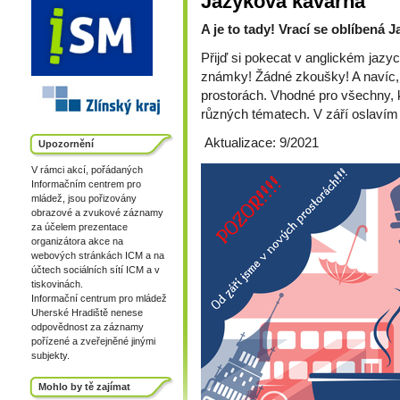
Jazyková kavárna
A je to tady! Vrací se oblíbená
Přijď si pokecat v anglickém jaz
známky! Žádné zkoušky! A navíc
prostorách. Vhodné pro všechny, kt
různých tématech. V září oslavím 
Aktualizace: 9/2021
Upozornění
V rámci akcí, pořádaných
Informačním centrem pro
mládež, jsou pořizovány
obrazové a zvukové záznamy
za účelem prezentace
organizátora akce na
webových stránkách ICM a na
účtech sociálních sítí ICM a v
tiskovinách.
Informační centrum pro mládež
Uherské Hradiště nenese
odpovědnost za záznamy
pořízené a zveřejněné jinými
subjekty.
Mohlo by tě zajímat