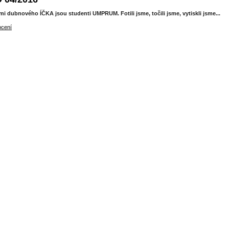
i dubnového ÍČKA jsou studenti UMPRUM. Fotili jsme, točili jsme, vytiskli jsme...
ocení