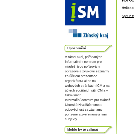
Hvězdam
Spot z f
Upozornění
V rámci akcí, pořádaných
Informačním centrem pro
mládež, jsou pořizovány
obrazové a zvukové záznamy
za účelem prezentace
organizátora akce na
webových stránkách ICM a na
účtech sociálních sítí ICM a v
tiskovinách.
Informační centrum pro mládež
Uherské Hradiště nenese
odpovědnost za záznamy
pořízené a zveřejněné jinými
subjekty.
Mohlo by tě zajímat