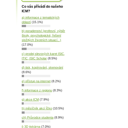
Co vás přívádí do našeho
ICM?
a) informace z tematických
oblastí
(15.1%)
b) poradenství (profesní, výběr
školy, psychologické, řešení
složitých životních situací...)
(17.0%)
c) prodej slevových karet ISIC,
ITIC, ISIC Scholar
(8.5%)
d) tisk, kopírování, skenování
(8.6%)
e) přístup na internet
(8.2%)
f) informace z regionu
(8.3%)
g) akce ICM
(7.9%)
h) měsíčník akcí Íčko
(10.5%)
ch) Průvodce studenta
(8.9%)
i) 3D tiskárna
(7.0%)