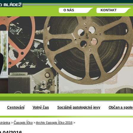
O NÁS
KONTAKT
Cestování
Volný čas
Sociálně patologické jevy
Občan a spole
stránka
>
Časopis Íčko
>
Archiv časopis Íčko 2016
>
 04/2016