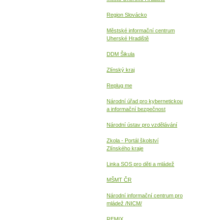
Region Slovácko
Městské informační centrum
Uherské Hradiště
DDM Šikula
Zlínský kraj
Replug me
Národní úřad pro kybernetickou
a informační
bezpečnost
Národní ústav pro vzdělávání
Zkola - Portál školství
Zlínského kraje
Linka SOS pro děti a mládež
MŠMT ČR
Národní informační centrum pro
mládež /NICM/
REMIX