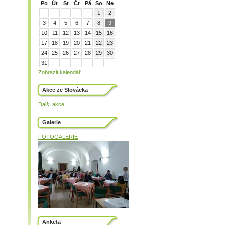
Po
Út
St
Čt
Pá
So
Ne
1
2
3
4
5
6
7
8
9
10
11
12
13
14
15
16
17
18
19
20
21
22
23
24
25
26
27
28
29
30
31
Zobrazit kalendář
Akce ze Slovácka
Další akce
Galerie
FOTOGALERIE
Anketa