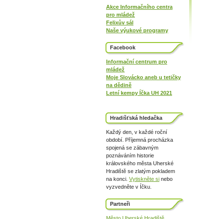
Akce Informačního centra
pro mládež
Felixův sál
Naše výukové programy
Facebook
Informační centrum pro
mládež
Moje Slovácko aneb u tetičky
na dědině
Letní kempy Íčka UH 2021
Hradišťská hledačka
Každý den, v každé roční
období. Příjemná procházka
spojená se zábavným
poznáváním historie
královského města Uherské
Hradiště se zlatým pokladem
na konci.
Vytiskněte si
nebo
vyzvedněte v Íčku.
Partneři
Město Uherské Hradiště