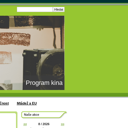
Program kina
čnost
Mládež a EU
Naše akce
<<
8 / 2026
>>