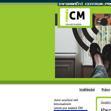
Vzdělávání
Práce
Jsme součástí sítě
Úvodní 
Informačních
center pro mládež ČR!
ÍČKO